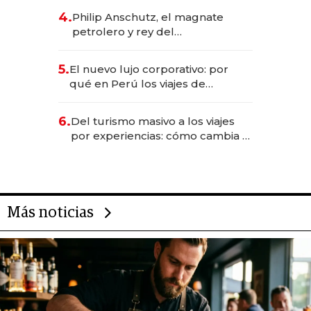
deportivo y el cuidado corporal
4.
Philip Anschutz, el magnate
petrolero y rey del
entretenimiento que va por la
licitación de Tecnópolis junto a
5.
El nuevo lujo corporativo: por
Fénix
qué en Perú los viajes de
negocios dejan de ser reuniones
para convertirse en experiencias
6.
Del turismo masivo a los viajes
transformadoras
por experiencias: cómo cambia el
negocio de la asistencia al viajero
Más noticias