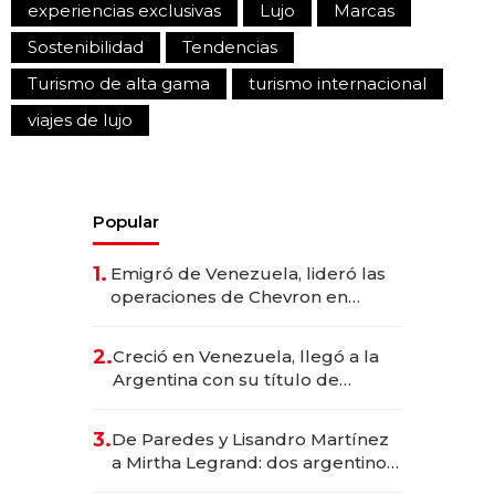
experiencias exclusivas
Lujo
Marcas
Sostenibilidad
Tendencias
Turismo de alta gama
turismo internacional
viajes de lujo
Popular
1.
Emigró de Venezuela, lideró las
operaciones de Chevron en
EE.UU. y hoy es la única mujer
CEO en Vaca Muerta
2.
Creció en Venezuela, llegó a la
Argentina con su título de
abogado y construyó un imperio
gastronómico que revoluciona
3.
De Paredes y Lisandro Martínez
las marcas "fast premium"
a Mirtha Legrand: dos argentinos
impulsan el negocio del wellness