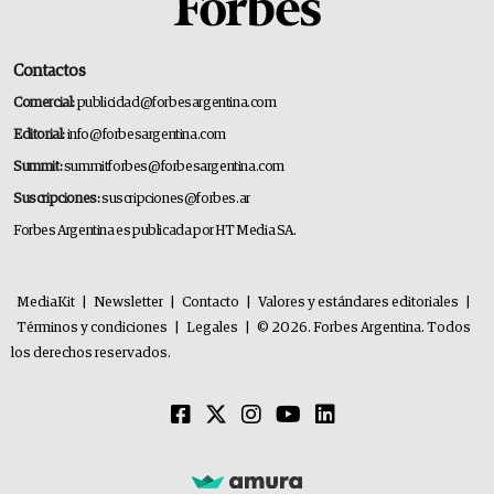
Contactos
Comercial:
publicidad@forbesargentina.com
Editorial:
info@forbesargentina.com
Summit:
summitforbes@forbesargentina.com
Suscripciones:
suscripciones@forbes.ar
Forbes Argentina es publicada por HT Media SA.
MediaKit
|
Newsletter
|
Contacto
|
Valores y estándares editoriales
|
Términos y condiciones
|
Legales
|
© 2026. Forbes Argentina. Todos
los derechos reservados.