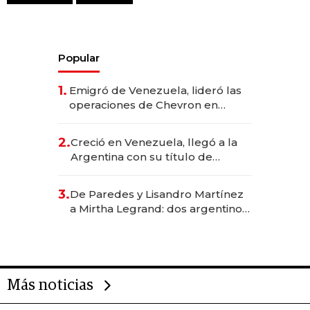
Popular
1.
Emigró de Venezuela, lideró las
operaciones de Chevron en
EE.UU. y hoy es la única mujer
CEO en Vaca Muerta
2.
Creció en Venezuela, llegó a la
Argentina con su título de
abogado y construyó un imperio
gastronómico que revoluciona
3.
De Paredes y Lisandro Martínez
las marcas "fast premium"
a Mirtha Legrand: dos argentinos
impulsan el negocio del wellness
deportivo y el cuidado corporal
Más noticias