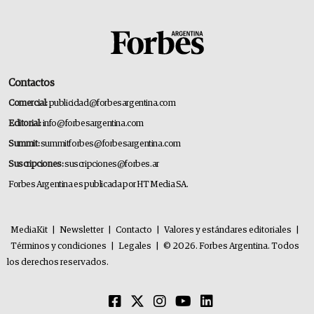
Contactos
Comercial:
publicidad@forbesargentina.com
Editorial:
info@forbesargentina.com
Summit:
summitforbes@forbesargentina.com
Suscripciones:
suscripciones@forbes.ar
Forbes Argentina es publicada por HT Media SA.
MediaKit
|
Newsletter
|
Contacto
|
Valores y estándares editoriales
|
Términos y condiciones
|
Legales
|
© 2026. Forbes Argentina. Todos
los derechos reservados.