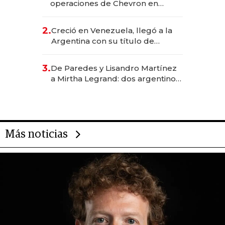
operaciones de Chevron en
EE.UU. y hoy es la única mujer
CEO en Vaca Muerta
2.
Creció en Venezuela, llegó a la
Argentina con su título de
abogado y construyó un imperio
gastronómico que revoluciona
3.
De Paredes y Lisandro Martínez
las marcas "fast premium"
a Mirtha Legrand: dos argentinos
impulsan el negocio del wellness
deportivo y el cuidado corporal
Más noticias