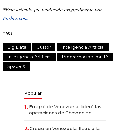
*Este artículo fue publicado originalmente por
Forbes.com
.
TAGS
Big Data
Cursor
Inteligencia Artficial
Inteligencia Artificial
Programación con IA
Space X
Popular
1.
Emigró de Venezuela, lideró las
operaciones de Chevron en
EE.UU. y hoy es la única mujer
CEO en Vaca Muerta
2.
Creció en Venezuela, llegó a la