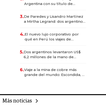
Argentina con su título de
abogado y construyó un imperio
gastronómico que revoluciona
3.
De Paredes y Lisandro Martínez
las marcas "fast premium"
a Mirtha Legrand: dos argentinos
impulsan el negocio del wellness
deportivo y el cuidado corporal
4.
El nuevo lujo corporativo: por
qué en Perú los viajes de
negocios dejan de ser reuniones
para convertirse en experiencias
5.
Dos argentinos levantaron US$
transformadoras
6,2 millones de la mano de
Rauch, Englebienne y Woloski
6.
Viaje a la mina de cobre más
grande del mundo: Escondida, el
gigante chileno que exporta US$
14.000 millones anuales
Más noticias