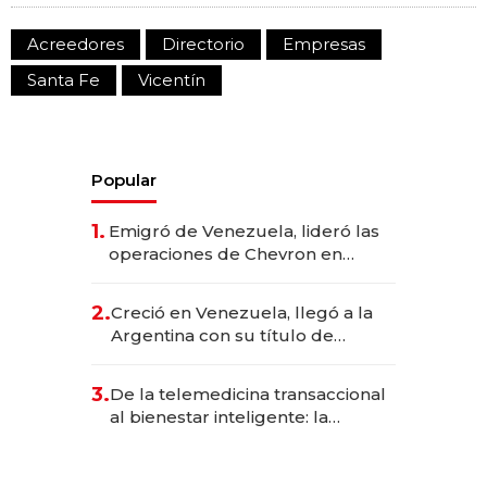
Acreedores
Directorio
Empresas
Santa Fe
Vicentín
Popular
1.
Emigró de Venezuela, lideró las
operaciones de Chevron en
EE.UU. y hoy es la única mujer
CEO en Vaca Muerta
2.
Creció en Venezuela, llegó a la
Argentina con su título de
abogado y construyó un imperio
gastronómico que revoluciona
3.
De la telemedicina transaccional
las marcas "fast premium"
al bienestar inteligente: la
evolución de doc24 para
transformar a las organizaciones