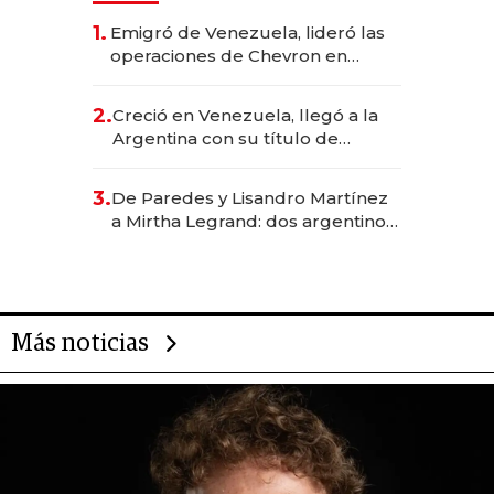
1.
Emigró de Venezuela, lideró las
operaciones de Chevron en
EE.UU. y hoy es la única mujer
CEO en Vaca Muerta
2.
Creció en Venezuela, llegó a la
Argentina con su título de
abogado y construyó un imperio
gastronómico que revoluciona
3.
De Paredes y Lisandro Martínez
las marcas "fast premium"
a Mirtha Legrand: dos argentinos
impulsan el negocio del wellness
deportivo y el cuidado corporal
Más noticias