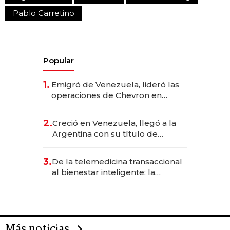
Pablo Carretino
Popular
1.
Emigró de Venezuela, lideró las
operaciones de Chevron en
EE.UU. y hoy es la única mujer
CEO en Vaca Muerta
2.
Creció en Venezuela, llegó a la
Argentina con su título de
abogado y construyó un imperio
gastronómico que revoluciona
3.
De la telemedicina transaccional
las marcas "fast premium"
al bienestar inteligente: la
evolución de doc24 para
transformar a las organizaciones
Más noticias