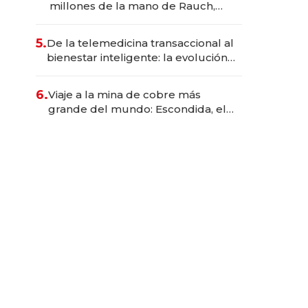
millones de la mano de Rauch,
Englebienne y Woloski
5.
De la telemedicina transaccional al
bienestar inteligente: la evolución
de doc24 para transformar a las
organizaciones
6.
Viaje a la mina de cobre más
grande del mundo: Escondida, el
gigante chileno que exporta US$
14.000 millones anuales