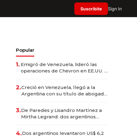
Suscribite
Sign In
Popular
1.
Emigró de Venezuela, lideró las
operaciones de Chevron en EE.UU. y
hoy es la única mujer CEO en Vaca
Muerta
2.
Creció en Venezuela, llegó a la
Argentina con su título de abogado
y construyó un imperio
gastronómico que revoluciona las
3.
De Paredes y Lisandro Martínez a
marcas "fast premium"
Mirtha Legrand: dos argentinos
impulsan el negocio del wellness
deportivo y el cuidado corporal
4.
Dos argentinos levantaron US$ 6,2