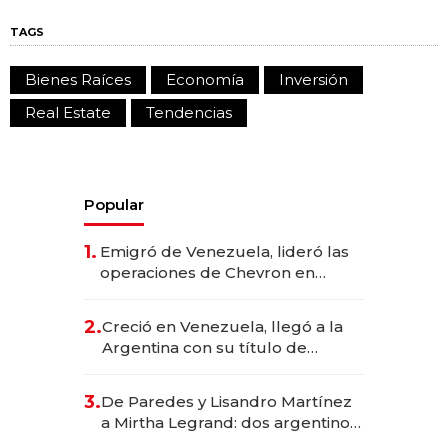
TAGS
Bienes Raíces
Economía
Inversión
Real Estate
Tendencias
Popular
1.
Emigró de Venezuela, lideró las
operaciones de Chevron en
EE.UU. y hoy es la única mujer
CEO en Vaca Muerta
2.
Creció en Venezuela, llegó a la
Argentina con su título de
abogado y construyó un imperio
gastronómico que revoluciona
3.
De Paredes y Lisandro Martínez
las marcas "fast premium"
a Mirtha Legrand: dos argentinos
impulsan el negocio del wellness