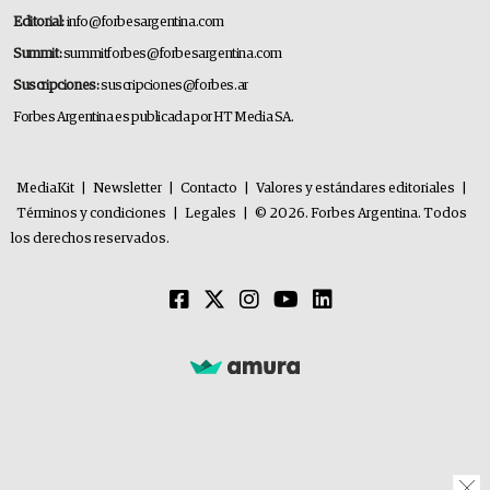
Editorial:
info@forbesargentina.com
Summit:
summitforbes@forbesargentina.com
Suscripciones:
suscripciones@forbes.ar
Forbes Argentina es publicada por HT Media SA.
MediaKit
|
Newsletter
|
Contacto
|
Valores y estándares editoriales
|
Términos y condiciones
|
Legales
|
© 2026. Forbes Argentina. Todos
los derechos reservados.