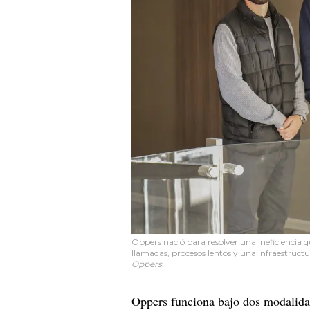
Oppers nació para resolver una ineficiencia q
llamadas, procesos lentos y una infraestruct
Oppers.
Oppers funciona bajo dos modalida