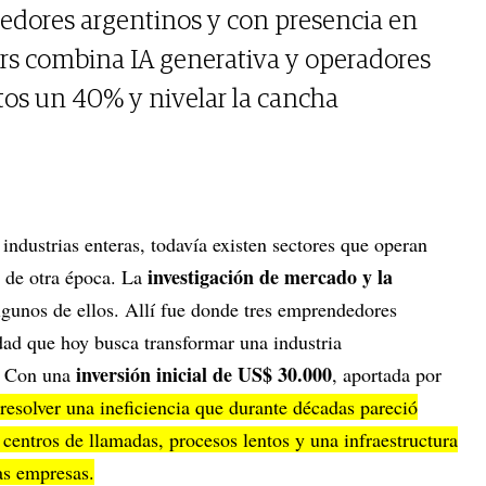
edores argentinos y con presencia en
rs combina IA generativa y operadores
tos un 40% y nivelar la cancha
 industrias enteras, todavía existen sectores que operan
investigación de mercado y la
s de otra época. La
lgunos de ellos. Allí fue donde tres emprendedores
dad que hoy busca transformar una industria
inversión inicial de US$ 30.000
. Con una
, aportada por
resolver una ineficiencia que durante décadas pareció
 centros de llamadas, procesos lentos y una infraestructura
as empresas.