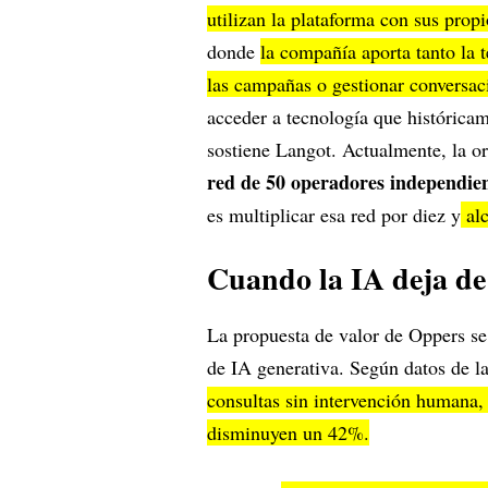
utilizan la plataforma con sus prop
donde
la compañía aporta tanto la 
las campañas o gestionar conversac
acceder a tecnología que histórica
sostiene Langot. Actualmente, la o
red de 50 operadores independie
es multiplicar esa red por diez y
alc
Cuando la IA deja de
La propuesta de valor de Oppers se
de IA generativa. Según datos de 
consultas sin intervención humana,
disminuyen un 42%.