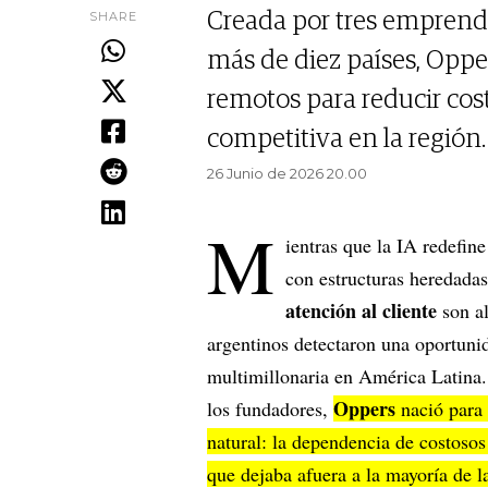
SHARE
Creada por tres emprend
más de diez países, Oppe
remotos para reducir cos
competitiva en la región.
26 Junio de 2026 20.00
M
ientras que la IA redefine
con estructuras heredada
atención al cliente
son a
argentinos detectaron una oportuni
multimillonaria en América Latina
Oppers
los fundadores,
nació para 
natural: la dependencia de costosos
que dejaba afuera a la mayoría de l