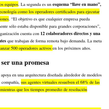
esquema “llave en mano”,
ios equipos
. La segunda es un
tecnología como los operadores certificados para ejecutar
iones
. “El objetivo es que cualquier empresa pueda
mente sólo estaba disponible para grandes corporaciones”,
12 colaboradores directos y una
rganización cuenta con
ntes
que trabajan de forma remota bajo demanda. La meta
anzar 500 operadores activos
en los próximos años.
 ser una promesa
 apoya en una arquitectura diseñada alrededor de modelos
la compañía,
sus agentes virtuales resuelven el 68% de las
 mientras que los tiempos promedio de resolución