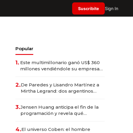
Suscribite
Sign In
Popular
1.
Este multimillonario ganó US$ 360
millones vendiéndole su empresa
de psicodélicos a Eli Lilly
2.
De Paredes y Lisandro Martínez a
Mirtha Legrand: dos argentinos
impulsan el negocio del wellness
deportivo y el cuidado corporal
3.
Jensen Huang anticipa el fin de la
programación y revela qué
aprender para trabajar con IA
4.
El universo Coben: el hombre