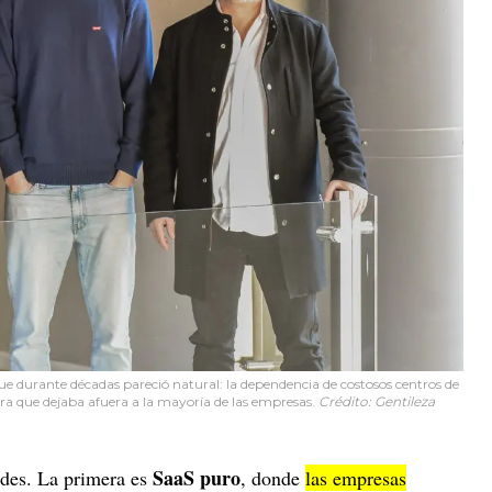
ue durante décadas pareció natural: la dependencia de costosos centros de
ura que dejaba afuera a la mayoría de las empresas.
Crédito: Gentileza
SaaS puro
des. La primera es
, donde
las empresas