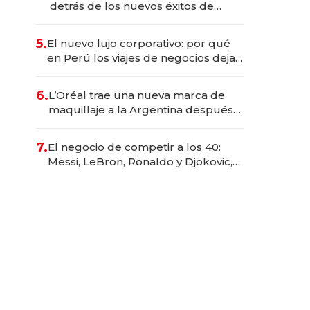
detrás de los nuevos éxitos de
Netflix
5.
El nuevo lujo corporativo: por qué
en Perú los viajes de negocios dejan
de ser reuniones para convertirse
en experiencias transformadoras
6.
L’Oréal trae una nueva marca de
maquillaje a la Argentina después
de 8 años: la estrategia para
conquistar a la Generación Z
7.
El negocio de competir a los 40:
Messi, LeBron, Ronaldo y Djokovic,
las caras detrás del mercado de la
longevidad deportiva