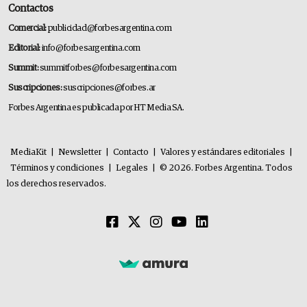
Contactos
Comercial:
publicidad@forbesargentina.com
Editorial:
info@forbesargentina.com
Summit:
summitforbes@forbesargentina.com
Suscripciones:
suscripciones@forbes.ar
Forbes Argentina es publicada por HT Media SA.
MediaKit
|
Newsletter
|
Contacto
|
Valores y estándares editoriales
|
Términos y condiciones
|
Legales
|
© 2026. Forbes Argentina. Todos
los derechos reservados.