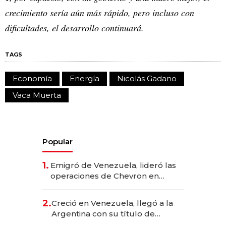
crecimiento sería aún más rápido, pero incluso con
dificultades, el desarrollo continuará.
TAGS
Economía
Energía
Nicolás Gadano
Vaca Muerta
Popular
1.
Emigró de Venezuela, lideró las
operaciones de Chevron en
EE.UU. y hoy es la única mujer
CEO en Vaca Muerta
2.
Creció en Venezuela, llegó a la
Argentina con su título de
abogado y construyó un imperio