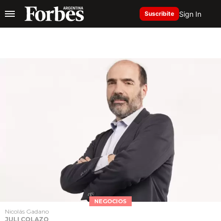
Sign In
Suscribite
NEGOCIOS
Nicolás Gadano
JULI COLAZO