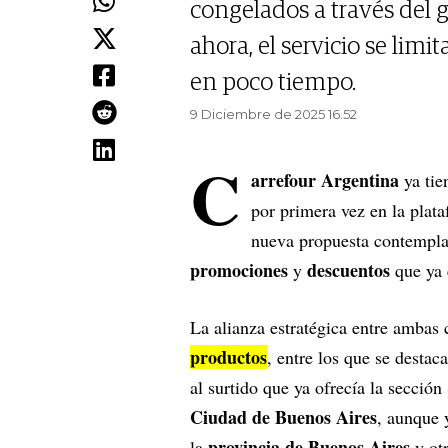
congelados a través del g
ahora, el servicio se lim
en poco tiempo.
9 Diciembre de 2025 16.52
C
arrefour Argentina
ya tie
por primera vez en la plat
nueva propuesta contempla e
promociones
descuentos
y
que ya e
La alianza estratégica entre amba
productos
, entre los que se destac
al surtido que ya ofrecía la secció
Ciudad de Buenos Aires
, aunque 
provincia de Buenos Aires
la
y otr