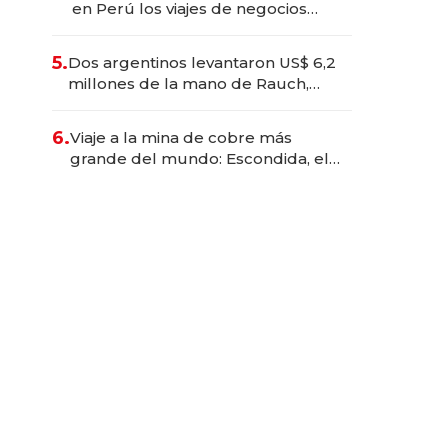
en Perú los viajes de negocios
dejan de ser reuniones para
convertirse en experiencias
5.
Dos argentinos levantaron US$ 6,2
transformadoras
millones de la mano de Rauch,
Englebienne y Woloski
6.
Viaje a la mina de cobre más
grande del mundo: Escondida, el
gigante chileno que exporta US$
14.000 millones anuales