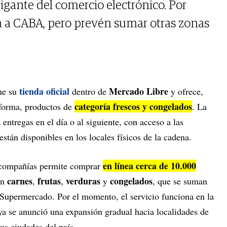
igante del comercio electrónico. Por
ita a CABA, pero prevén sumar otras zonas
tienda oficial
Mercado Libre
ne su
dentro de
y ofrece,
categoría frescos y congelados
aforma, productos de
. La
ntregas en el día o al siguiente, con acceso a las
stán disponibles en los locales físicos de la cadena.
en línea cerca de 10.000
s compañías permite comprar
carnes
frutas
verduras
congelados
an
,
,
y
, que se suman
n Supermercado. Por el momento, el servicio funciona en la
ya se anunció una expansión gradual hacia localidades de
as ciudades del país.