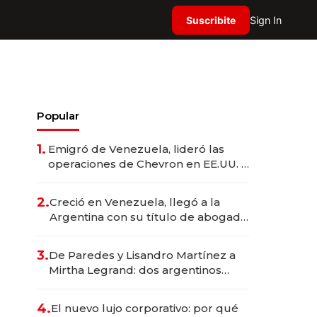
Suscribite
Sign In
Popular
1.
Emigró de Venezuela, lideró las
operaciones de Chevron en EE.UU. y
hoy es la única mujer CEO en Vaca
Muerta
2.
Creció en Venezuela, llegó a la
Argentina con su título de abogado
y construyó un imperio
gastronómico que revoluciona las
3.
De Paredes y Lisandro Martínez a
marcas "fast premium"
Mirtha Legrand: dos argentinos
impulsan el negocio del wellness
deportivo y el cuidado corporal
4.
El nuevo lujo corporativo: por qué