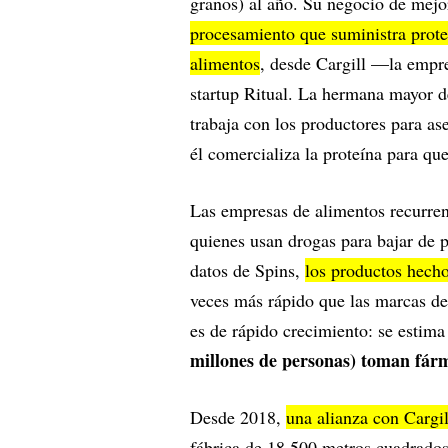
granos) al año. Su negocio de mej
procesamiento que suministra prote
alimentos
, desde Cargill —la empr
startup Ritual. La hermana mayor 
trabaja con los productores para as
él comercializa la proteína para qu
Las empresas de alimentos recurren
quienes usan drogas para bajar de 
datos de Spins,
los productos hech
veces más rápido que las marcas de
es de rápido crecimiento: se estima
millones de personas) toman fár
Desde 2018,
una alianza con Cargi
fábrica de 18.500 metros cuadrad