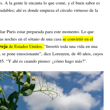
s. A la gente le encanta lo que come, y el buen sabor es
ludables; ahí es donde empieza el círculo virtuoso de la
iar Puris estar preparada para este momento. Lo que
las noches en el sótano de una casa
se convirtió en el
veja
de Estados Unidos.
“Invertís toda una vida en una
, se pone emocionante”, dice Lorenzen, de 40 años, cuyos
85. “Y ahí es cuando pienso: ¿cómo hago más?”.