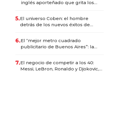
inglés aporteñado que grita los
goles de Argentina y representa a
35 estrellas globales por USD
5.
El universo Coben: el hombre
200M.
detrás de los nuevos éxitos de
Netflix
6.
El “mejor metro cuadrado
publicitario de Buenos Aires”: la
startup que factura $ 250 millones
en los asientos traseros de los
7.
El negocio de competir a los 40:
autos
Messi, LeBron, Ronaldo y Djokovic,
las caras detrás del mercado de la
longevidad deportiva