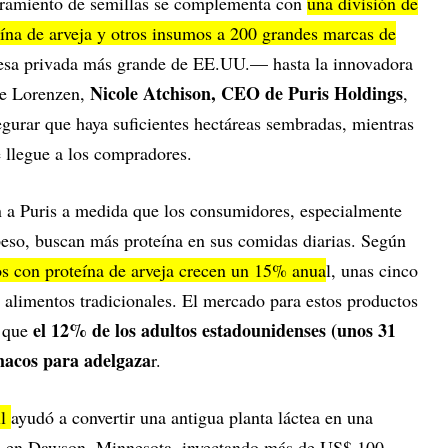
oramiento de semillas se complementa con
una división de
ína de arveja y otros insumos a 200 grandes marcas de
esa privada más grande de EE.UU.— hasta la innovadora
Nicole Atchison, CEO de Puris Holdings
de Lorenzen,
,
egurar que haya suficientes hectáreas sembradas, mientras
e llegue a los compradores.
 a Puris a medida que los consumidores, especialmente
peso, buscan más proteína en sus comidas diarias. Según
os con proteína de arveja crecen un 15% anua
l, unas cinco
 alimentos tradicionales. El mercado para estos productos
el 12% de los adultos estadounidenses (unos 31
 que
macos para adelgaza
r.
ll
ayudó a convertir una antigua planta láctea en una
os en Dawson, Minnesota, inyectando más de US$ 100