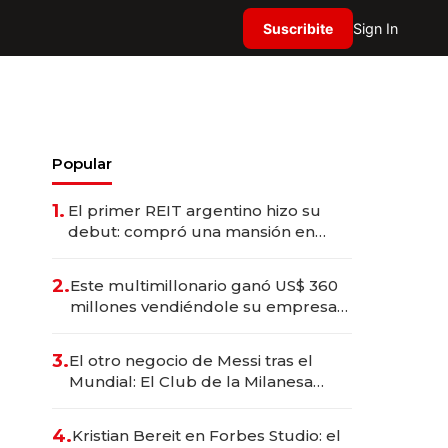
Suscribite
Sign In
Popular
1.
El primer REIT argentino hizo su
debut: compró una mansión en
Barrio Parque por US$ 3,6 millones
2.
Este multimillonario ganó US$ 360
millones vendiéndole su empresa
de psicodélicos a Eli Lilly
3.
El otro negocio de Messi tras el
Mundial: El Club de la Milanesa
invierte US$ 6 millones en su
expansión y desembarca en Europa
4.
Kristian Bereit en Forbes Studio: el