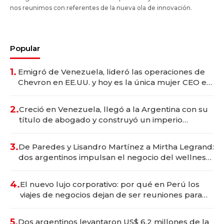
nos reunimos con referentes de la nueva ola de innovación.
Popular
1.
Emigró de Venezuela, lideró las operaciones de
Chevron en EE.UU. y hoy es la única mujer CEO en
Vaca Muerta
2.
Creció en Venezuela, llegó a la Argentina con su
título de abogado y construyó un imperio
gastronómico que revoluciona las marcas "fast
premium"
3.
De Paredes y Lisandro Martínez a Mirtha Legrand:
dos argentinos impulsan el negocio del wellness
deportivo y el cuidado corporal
4.
El nuevo lujo corporativo: por qué en Perú los
viajes de negocios dejan de ser reuniones para
convertirse en experiencias transformadoras
5.
Dos argentinos levantaron US$ 6,2 millones de la