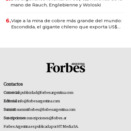
mano de Rauch, Englebienne y Woloski
6.
Viaje a la mina de cobre más grande del mundo:
Escondida, el gigante chileno que exporta US$
14.000 millones anuales
Contactos
Comercial:
publicidad@forbesargentina.com
Editorial:
info@forbesargentina.com
Summit:
summitforbes@forbesargentina.com
Suscripciones:
suscripciones@forbes.ar
Forbes Argentina es publicada por HT Media SA.