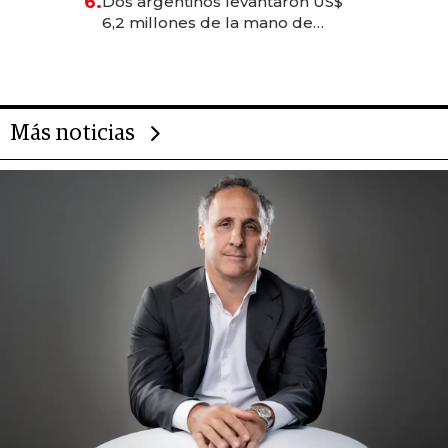
6.
Dos argentinos levantaron US$
transformadoras
6,2 millones de la mano de
Rauch, Englebienne y Woloski
Más noticias