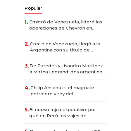
Popular
1.
Emigró de Venezuela, lideró las
operaciones de Chevron en
EE.UU. y hoy es la única mujer
CEO en Vaca Muerta
2.
Creció en Venezuela, llegó a la
Argentina con su título de
abogado y construyó un imperio
gastronómico que revoluciona
3.
De Paredes y Lisandro Martínez
las marcas "fast premium"
a Mirtha Legrand: dos argentinos
impulsan el negocio del wellness
deportivo y el cuidado corporal
4.
Philip Anschutz, el magnate
petrolero y rey del
entretenimiento que va por la
licitación de Tecnópolis junto a
5.
El nuevo lujo corporativo: por
Fénix
qué en Perú los viajes de
negocios dejan de ser reuniones
para convertirse en experiencias