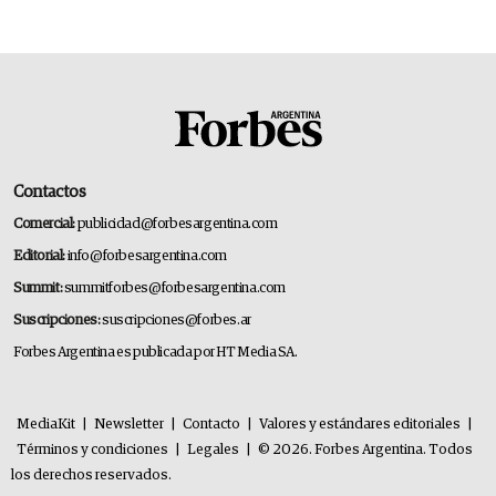
Contactos
Comercial:
publicidad@forbesargentina.com
Editorial:
info@forbesargentina.com
Summit:
summitforbes@forbesargentina.com
Suscripciones:
suscripciones@forbes.ar
Forbes Argentina es publicada por HT Media SA.
MediaKit
|
Newsletter
|
Contacto
|
Valores y estándares editoriales
|
Términos y condiciones
|
Legales
|
© 2026. Forbes Argentina. Todos
los derechos reservados.