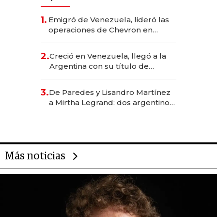
1.
Emigró de Venezuela, lideró las
operaciones de Chevron en
EE.UU. y hoy es la única mujer
CEO en Vaca Muerta
2.
Creció en Venezuela, llegó a la
Argentina con su título de
abogado y construyó un imperio
gastronómico que revoluciona
3.
De Paredes y Lisandro Martínez
las marcas "fast premium"
a Mirtha Legrand: dos argentinos
impulsan el negocio del wellness
deportivo y el cuidado corporal
Más noticias