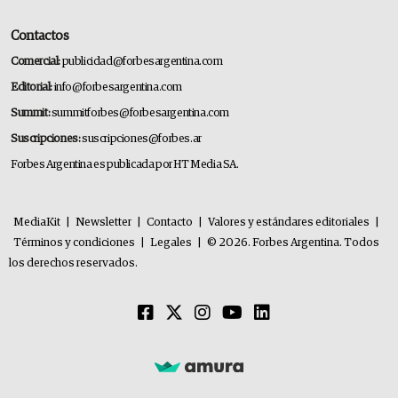
Contactos
Comercial:
publicidad@forbesargentina.com
Editorial:
info@forbesargentina.com
Summit:
summitforbes@forbesargentina.com
Suscripciones:
suscripciones@forbes.ar
Forbes Argentina es publicada por HT Media SA.
MediaKit
|
Newsletter
|
Contacto
|
Valores y estándares editoriales
|
Términos y condiciones
|
Legales
|
© 2026. Forbes Argentina. Todos
los derechos reservados.