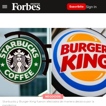
Sign In
Suscribite
NEGOCIOS
Starbucks y Burger King fueron afectados de manera decisiva por la
pandemia.