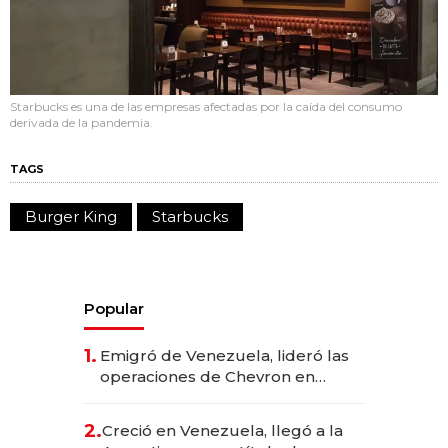
Starbucks es una de las empresas afectadas por la caída del consumo
derivada de la pandemia.
TAGS
Burger King
Starbucks
Popular
1.
Emigró de Venezuela, lideró las
operaciones de Chevron en
EE.UU. y hoy es la única mujer
CEO en Vaca Muerta
2.
Creció en Venezuela, llegó a la