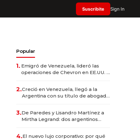
Suscribite
Sign In
Popular
1.
Emigró de Venezuela, lideró las
operaciones de Chevron en EE.UU. y
hoy es la única mujer CEO en Vaca
Muerta
2.
Creció en Venezuela, llegó a la
Argentina con su título de abogado
y construyó un imperio
gastronómico que revoluciona las
3.
De Paredes y Lisandro Martínez a
marcas "fast premium"
Mirtha Legrand: dos argentinos
impulsan el negocio del wellness
deportivo y el cuidado corporal
4.
El nuevo lujo corporativo: por qué