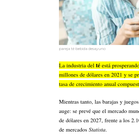
pareja té bebida desayuno
té
La industria del
está prosperand
millones de dólares en 2021 y se p
tasa de crecimiento anual compues
Mientras tanto, las barajas y juego
auge: se prevé que el mercado mun
de dólares en 2027, frente a los 2.
de mercados
Statista
.