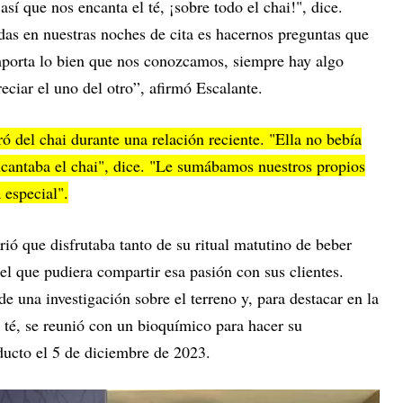
í que nos encanta el té, ¡sobre todo el chai!", dice.
das en nuestras noches de cita es hacernos preguntas que
mporta lo bien que nos conozcamos, siempre hay algo
eciar el uno del otro”, afirmó Escalante.
 del chai durante una relación reciente. "Ella no bebía
ncantaba el chai", dice. "Le sumábamos nuestros propios
 especial".
ió que disfrutaba tanto de su ritual matutino de beber
el que pudiera compartir esa pasión con sus clientes.
de una investigación sobre el terreno y, para destacar en la
 té, se reunió con un bioquímico para hacer su
ducto el 5 de diciembre de 2023.