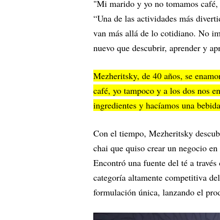
"Mi marido y yo no tomamos café, as
“Una de las actividades más diverti
van más allá de lo cotidiano. No i
nuevo que descubrir, aprender y apr
Mezheritsky, de 40 años, se enamoró
café, yo tampoco y a los dos nos e
ingredientes y hacíamos una bebida
Con el tiempo, Mezheritsky descubr
chai que quiso crear un negocio en 
Encontró una fuente del té a través 
categoría altamente competitiva del
formulación única, lanzando el pro