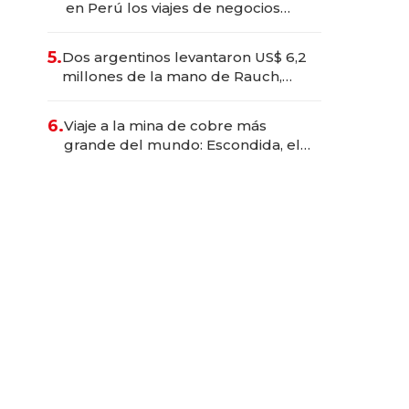
en Perú los viajes de negocios
dejan de ser reuniones para
convertirse en experiencias
5.
Dos argentinos levantaron US$ 6,2
transformadoras
millones de la mano de Rauch,
Englebienne y Woloski
6.
Viaje a la mina de cobre más
grande del mundo: Escondida, el
gigante chileno que exporta US$
14.000 millones anuales