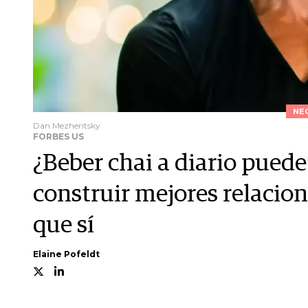
NE
Dan Mezheritsky
FORBES US
¿Beber chai a diario puede
construir mejores relacio
que sí
Elaine Pofeldt