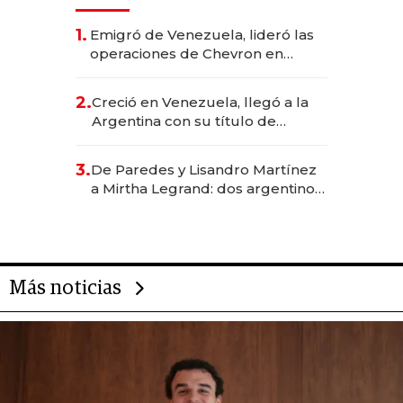
1.
Emigró de Venezuela, lideró las
operaciones de Chevron en
EE.UU. y hoy es la única mujer
CEO en Vaca Muerta
2.
Creció en Venezuela, llegó a la
Argentina con su título de
abogado y construyó un imperio
gastronómico que revoluciona
3.
De Paredes y Lisandro Martínez
las marcas "fast premium"
a Mirtha Legrand: dos argentinos
impulsan el negocio del wellness
deportivo y el cuidado corporal
Más noticias