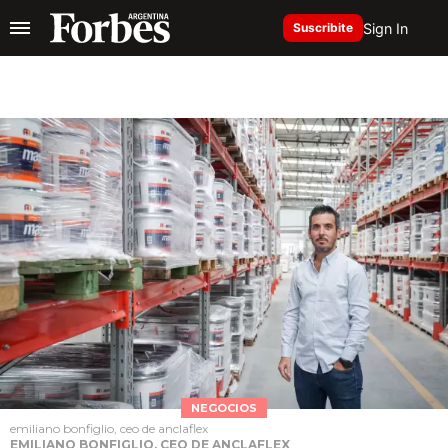
Sign In
Suscribite
NEGOCIOS
emiliano bonfiglio, ceo de anclaflex
EMILIANO BONFIGLIO, CEO DE ANCLAFLEX