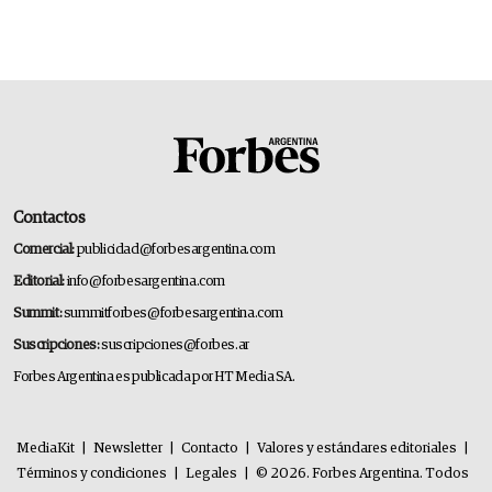
Contactos
Comercial:
publicidad@forbesargentina.com
Editorial:
info@forbesargentina.com
Summit:
summitforbes@forbesargentina.com
Suscripciones:
suscripciones@forbes.ar
Forbes Argentina es publicada por HT Media SA.
MediaKit
|
Newsletter
|
Contacto
|
Valores y estándares editoriales
|
Términos y condiciones
|
Legales
|
© 2026. Forbes Argentina. Todos