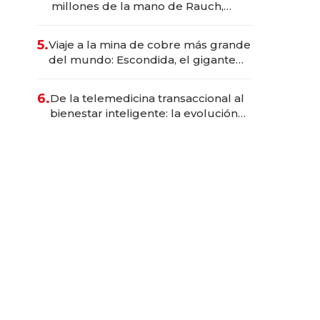
millones de la mano de Rauch,
Englebienne y Woloski
5.
Viaje a la mina de cobre más grande
del mundo: Escondida, el gigante
chileno que exporta US$ 14.000
millones anuales
6.
De la telemedicina transaccional al
bienestar inteligente: la evolución
de doc24 para transformar a las
organizaciones