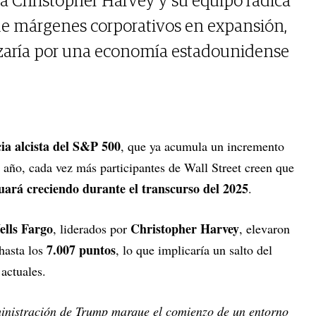
ga Christopher Harvey y su equipo radica
de márgenes corporativos en expansión,
izaría por una economía estadounidense
ia alcista del S&P 500
, que ya acumula un incremento
 año, cada vez más participantes de Wall Street creen que
nuará creciendo durante el transcurso del 2025
.
lls Fargo
Christopher Harvey
, liderados por
, elevaron
7.007 puntos
hasta los
, lo que implicaría un salto del
actuales.
inistración de Trump marque el comienzo de un entorno