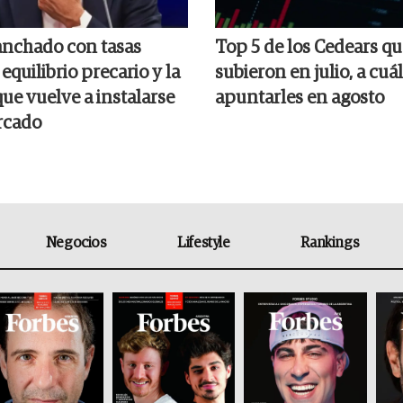
anchado con tasas
Top 5 de los Cedears q
 equilibrio precario y la
subieron en julio, a cuá
ue vuelve a instalarse
apuntarles en agosto
rcado
Negocios
Lifestyle
Rankings