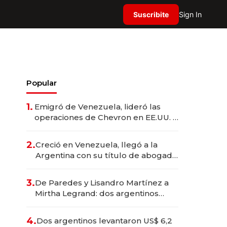
Suscribite
Sign In
Popular
1.
Emigró de Venezuela, lideró las
operaciones de Chevron en EE.UU. y
hoy es la única mujer CEO en Vaca
Muerta
2.
Creció en Venezuela, llegó a la
Argentina con su título de abogado
y construyó un imperio
gastronómico que revoluciona las
3.
De Paredes y Lisandro Martínez a
marcas "fast premium"
Mirtha Legrand: dos argentinos
impulsan el negocio del wellness
deportivo y el cuidado corporal
4.
Dos argentinos levantaron US$ 6,2