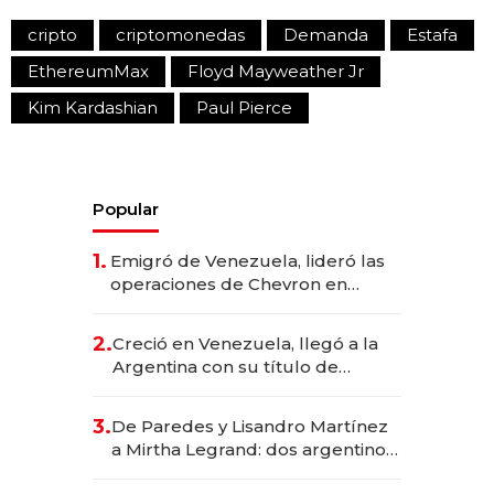
cripto
criptomonedas
Demanda
Estafa
EthereumMax
Floyd Mayweather Jr
Kim Kardashian
Paul Pierce
Popular
1.
Emigró de Venezuela, lideró las
operaciones de Chevron en
EE.UU. y hoy es la única mujer
CEO en Vaca Muerta
2.
Creció en Venezuela, llegó a la
Argentina con su título de
abogado y construyó un imperio
gastronómico que revoluciona
3.
De Paredes y Lisandro Martínez
las marcas "fast premium"
a Mirtha Legrand: dos argentinos
impulsan el negocio del wellness