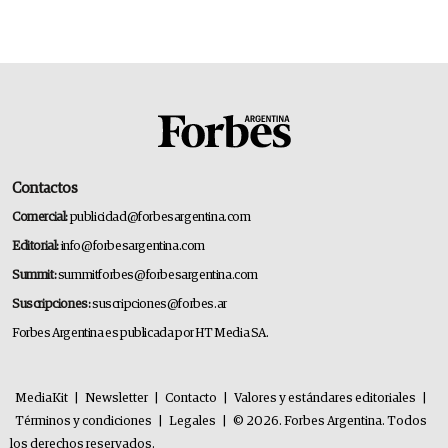
Contactos
Comercial:
publicidad@forbesargentina.com
Editorial:
info@forbesargentina.com
Summit:
summitforbes@forbesargentina.com
Suscripciones:
suscripciones@forbes.ar
Forbes Argentina es publicada por HT Media SA.
MediaKit
|
Newsletter
|
Contacto
|
Valores y estándares editoriales
|
Términos y condiciones
|
Legales
|
© 2026. Forbes Argentina. Todos
los derechos reservados.