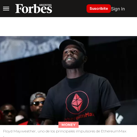
Sign In
Suscribite
MONEY
Floyd Mayweather, uno de los principales impulsores de EthereumMax
.