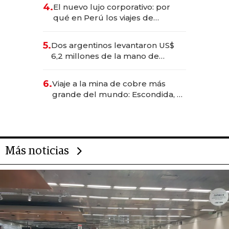
deportivo y el cuidado corporal
4.
El nuevo lujo corporativo: por
qué en Perú los viajes de
negocios dejan de ser reuniones
para convertirse en experiencias
5.
Dos argentinos levantaron US$
transformadoras
6,2 millones de la mano de
Rauch, Englebienne y Woloski
6.
Viaje a la mina de cobre más
grande del mundo: Escondida, el
gigante chileno que exporta US$
14.000 millones anuales
Más noticias