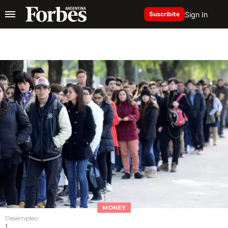
Sign In
Suscribite
MONEY
Desempleo
1