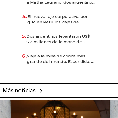
a Mirtha Legrand: dos argentinos
impulsan el negocio del wellness
deportivo y el cuidado corporal
4.
El nuevo lujo corporativo: por
qué en Perú los viajes de
negocios dejan de ser reuniones
para convertirse en experiencias
5.
Dos argentinos levantaron US$
transformadoras
6,2 millones de la mano de
Rauch, Englebienne y Woloski
6.
Viaje a la mina de cobre más
grande del mundo: Escondida, el
gigante chileno que exporta US$
14.000 millones anuales
Más noticias