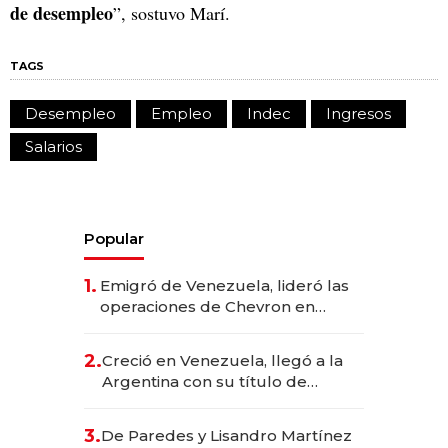
de desempleo
”, sostuvo Marí.
TAGS
Desempleo
Empleo
Indec
Ingresos
Salarios
Popular
1.
Emigró de Venezuela, lideró las
operaciones de Chevron en
EE.UU. y hoy es la única mujer
CEO en Vaca Muerta
2.
Creció en Venezuela, llegó a la
Argentina con su título de
abogado y construyó un imperio
gastronómico que revoluciona
3.
De Paredes y Lisandro Martínez
las marcas "fast premium"