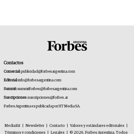
Contactos
Comercial:
publicidad@forbesargentina.com
Editorial:
info@forbesargentina.com
Summit:
summitforbes@forbesargentina.com
Suscripciones:
suscripciones@forbes.ar
Forbes Argentina es publicada por HT Media SA.
MediaKit
|
Newsletter
|
Contacto
|
Valores y estándares editoriales
|
Términos y condiciones
|
Legales
|
© 2026. Forbes Argentina. Todos