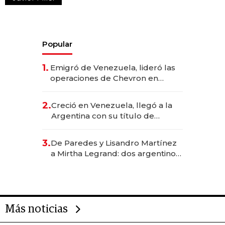
Popular
1.
Emigró de Venezuela, lideró las
operaciones de Chevron en
EE.UU. y hoy es la única mujer
CEO en Vaca Muerta
2.
Creció en Venezuela, llegó a la
Argentina con su título de
abogado y construyó un imperio
gastronómico que revoluciona
3.
De Paredes y Lisandro Martínez
las marcas "fast premium"
a Mirtha Legrand: dos argentinos
impulsan el negocio del wellness
deportivo y el cuidado corporal
Más noticias