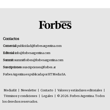
Contactos
Comercial:
publicidad@forbesargentina.com
Editorial:
info@forbesargentina.com
Summit:
summitforbes@forbesargentina.com
Suscripciones:
suscripciones@forbes.ar
Forbes Argentina es publicada por HT Media SA.
MediaKit
|
Newsletter
|
Contacto
|
Valores y estándares editoriales
|
Términos y condiciones
|
Legales
|
© 2026. Forbes Argentina. Todos
los derechos reservados.