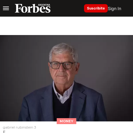
Sign In
Suscribite
MONEY
gabriel rubinstein 3
F