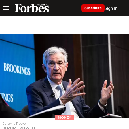
Sign In
Suscribite
MONEY
Jerome Powell
JEROME POWELL