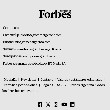
Contactos
Comercial:
publicidad@forbesargentina.com
Editorial:
info@forbesargentina.com
Summit:
summitforbes@forbesargentina.com
Suscripciones:
suscripciones@forbes.ar
Forbes Argentina es publicada por HT Media SA.
MediaKit
|
Newsletter
|
Contacto
|
Valores y estándares editoriales
|
Términos y condiciones
|
Legales
|
© 2026. Forbes Argentina. Todos
los derechos reservados.