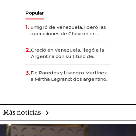
Popular
1.
Emigró de Venezuela, lideró las
operaciones de Chevron en
EE.UU. y hoy es la única mujer
CEO en Vaca Muerta
2.
Creció en Venezuela, llegó a la
Argentina con su título de
abogado y construyó un imperio
gastronómico que revoluciona
3.
De Paredes y Lisandro Martínez
las marcas "fast premium"
a Mirtha Legrand: dos argentinos
impulsan el negocio del wellness
deportivo y el cuidado corporal
Más noticias