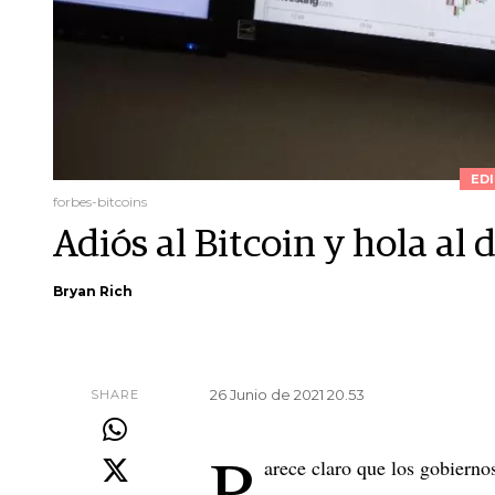
EDI
forbes-bitcoins
Adiós al Bitcoin y hola al d
Bryan Rich
26 Junio de 2021 20.53
SHARE
P
arece claro que los gobierno