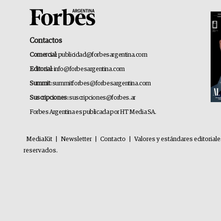
Contactos
Comercial:
publicidad@forbesargentina.com
Editorial:
info@forbesargentina.com
Summit:
summitforbes@forbesargentina.com
Suscripciones:
suscripciones@forbes.ar
Forbes Argentina es publicada por HT Media SA.
MediaKit
|
Newsletter
|
Contacto
|
Valores y estándares editorial
reservados.