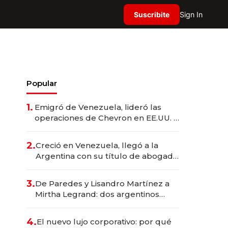
Suscribite
Sign In
Popular
1.
Emigró de Venezuela, lideró las
operaciones de Chevron en EE.UU. y
hoy es la única mujer CEO en Vaca
Muerta
2.
Creció en Venezuela, llegó a la
Argentina con su título de abogado
y construyó un imperio
gastronómico que revoluciona las
3.
De Paredes y Lisandro Martínez a
marcas "fast premium"
Mirtha Legrand: dos argentinos
impulsan el negocio del wellness
deportivo y el cuidado corporal
4.
El nuevo lujo corporativo: por qué