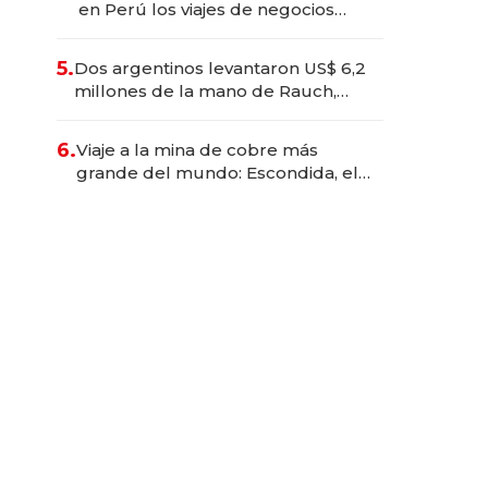
en Perú los viajes de negocios
dejan de ser reuniones para
convertirse en experiencias
5.
Dos argentinos levantaron US$ 6,2
transformadoras
millones de la mano de Rauch,
Englebienne y Woloski
6.
Viaje a la mina de cobre más
grande del mundo: Escondida, el
gigante chileno que exporta US$
14.000 millones anuales