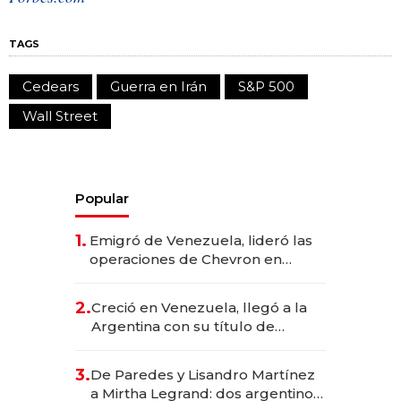
TAGS
Cedears
Guerra en Irán
S&P 500
Wall Street
Popular
1.
Emigró de Venezuela, lideró las
operaciones de Chevron en
EE.UU. y hoy es la única mujer
CEO en Vaca Muerta
2.
Creció en Venezuela, llegó a la
Argentina con su título de
abogado y construyó un imperio
gastronómico que revoluciona
3.
De Paredes y Lisandro Martínez
las marcas "fast premium"
a Mirtha Legrand: dos argentinos