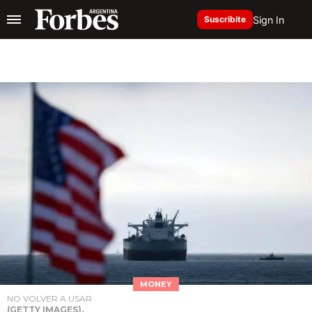
Sign In
Suscribite
MONEY
NO VOLVER A USAR
(GETTY IMAGES).