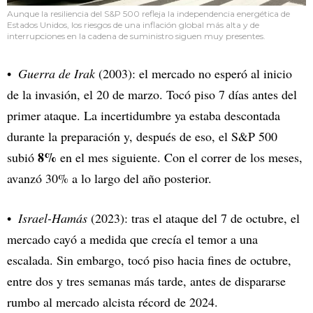
Aunque la resiliencia del S&P 500 refleja la independencia energética de
Estados Unidos, los riesgos de una inflación global más alta y de
interrupciones en la cadena de suministro siguen muy presentes.
Guerra de Irak
(2003): el mercado no esperó al inicio
de la invasión, el 20 de marzo. Tocó piso 7 días antes del
primer ataque. La incertidumbre ya estaba descontada
durante la preparación y, después de eso, el S&P 500
8%
subió
en el mes siguiente. Con el correr de los meses,
avanzó 30% a lo largo del año posterior.
Israel-Hamás
(2023): tras el ataque del 7 de octubre, el
mercado cayó a medida que crecía el temor a una
escalada. Sin embargo, tocó piso hacia fines de octubre,
entre dos y tres semanas más tarde, antes de dispararse
rumbo al mercado alcista récord de 2024.