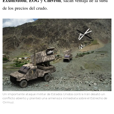
ExxonMobil
EOG
Chevron
,
y
, sacan ventaja de la suba
de los precios del crudo.
Un importante ataque militar de Estados Unidos contra Irán desató un
conflicto abierto y planteó una amenaza inmediata sobre el Estrecho de
Ormuz.