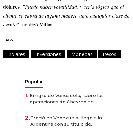
dólares
.
"Puede haber volatilidad, y sería lógico que el
cliente se cubra de alguna manera ante cualquier clase de
evento"
, finalizó Villar.
TAGS
Dólares
Inversiones
Monedas
Pesos
Popular
1.
Emigró de Venezuela, lideró las
operaciones de Chevron en
EE.UU. y hoy es la única mujer
CEO en Vaca Muerta
2.
Creció en Venezuela, llegó a la
Argentina con su título de
abogado y construyó un imperio