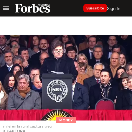
Sign In
Suscribite
MONEY
milei en la rural captura web
X CAPTURA