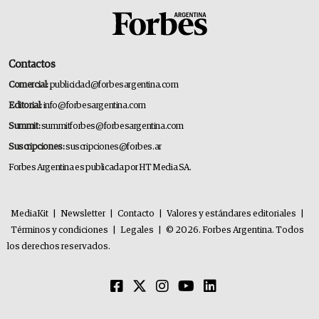
Contactos
Comercial:
publicidad@forbesargentina.com
Editorial:
info@forbesargentina.com
Summit:
summitforbes@forbesargentina.com
Suscripciones:
suscripciones@forbes.ar
Forbes Argentina es publicada por HT Media SA.
MediaKit
|
Newsletter
|
Contacto
|
Valores y estándares editoriales
|
Términos y condiciones
|
Legales
|
© 2026. Forbes Argentina. Todos
los derechos reservados.