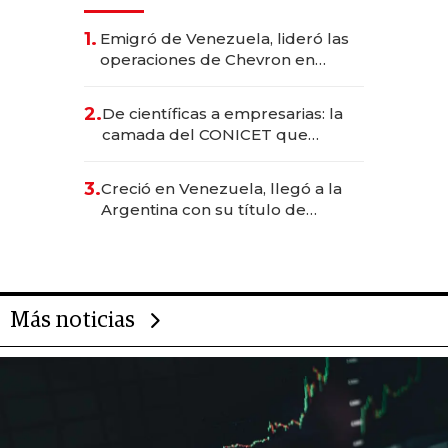
1.
Emigró de Venezuela, lideró las
operaciones de Chevron en
EE.UU. y hoy es la única mujer
CEO en Vaca Muerta
2.
De científicas a empresarias: la
camada del CONICET que
levantó más de US$ 40 millones
para fundar startups biotech
3.
Creció en Venezuela, llegó a la
Argentina con su título de
abogado y construyó un imperio
gastronómico que revoluciona
las marcas "fast premium"
Más noticias