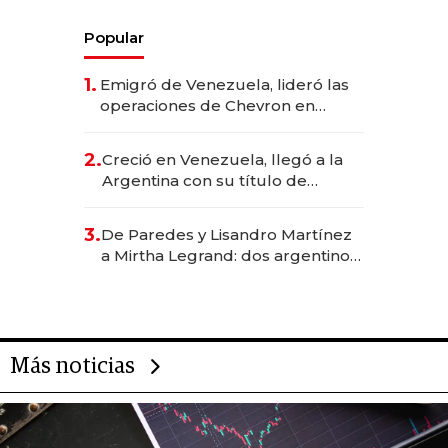
Popular
1.
Emigró de Venezuela, lideró las
operaciones de Chevron en
EE.UU. y hoy es la única mujer
CEO en Vaca Muerta
2.
Creció en Venezuela, llegó a la
Argentina con su título de
abogado y construyó un imperio
gastronómico que revoluciona
3.
De Paredes y Lisandro Martínez
las marcas "fast premium"
a Mirtha Legrand: dos argentinos
impulsan el negocio del wellness
deportivo y el cuidado corporal
Más noticias