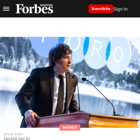
Sign In
Suscribite
MONEY
Javier Milei
JAVIER MILEI