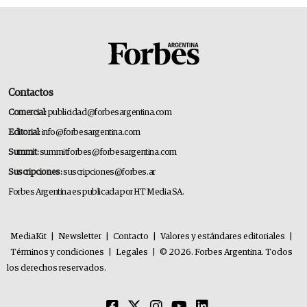
Contactos
Comercial:
publicidad@forbesargentina.com
Editorial:
info@forbesargentina.com
Summit:
summitforbes@forbesargentina.com
Suscripciones:
suscripciones@forbes.ar
Forbes Argentina es publicada por HT Media SA.
MediaKit
|
Newsletter
|
Contacto
|
Valores y estándares editoriales
|
Términos y condiciones
|
Legales
|
© 2026. Forbes Argentina. Todos
los derechos reservados.