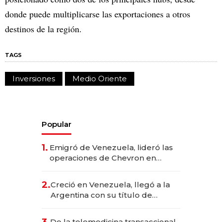
donde puede multiplicarse las exportaciones a otros
destinos de la región.
TAGS
Inversiones
Medio Oriente
Popular
1.
Emigró de Venezuela, lideró las
operaciones de Chevron en
EE.UU. y hoy es la única mujer
CEO en Vaca Muerta
2.
Creció en Venezuela, llegó a la
Argentina con su título de
abogado y construyó un imperio
gastronómico que revoluciona
De la telemedicina transaccional