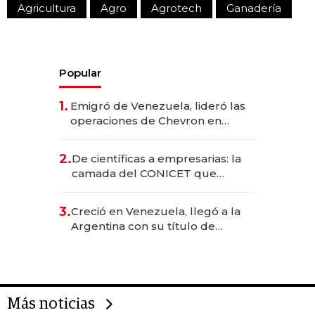
Agricultura
Agro
Agrotech
Ganadería
Popular
1.
Emigró de Venezuela, lideró las
operaciones de Chevron en
EE.UU. y hoy es la única mujer
CEO en Vaca Muerta
2.
De científicas a empresarias: la
camada del CONICET que
levantó más de US$ 40 millones
para fundar startups biotech
3.
Creció en Venezuela, llegó a la
Argentina con su título de
abogado y construyó un imperio
gastronómico que revoluciona
las marcas "fast premium"
Más noticias