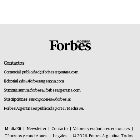
Contactos
Comercial:
publicidad@forbesargentina.com
Editorial:
info@forbesargentina.com
Summit:
summitforbes@forbesargentina.com
Suscripciones:
suscripciones@forbes.ar
Forbes Argentina es publicada por HT Media SA.
MediaKit
|
Newsletter
|
Contacto
|
Valores y estándares editoriales
|
Términos y condiciones
|
Legales
|
© 2026. Forbes Argentina. Todos