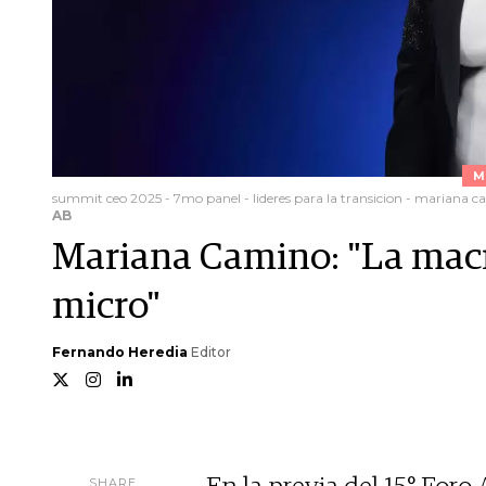
M
summit ceo 2025 - 7mo panel - lideres para la transicion - mariana c
AB
Mariana Camino: "La macro
micro"
Fernando Heredia
Editor
SHARE