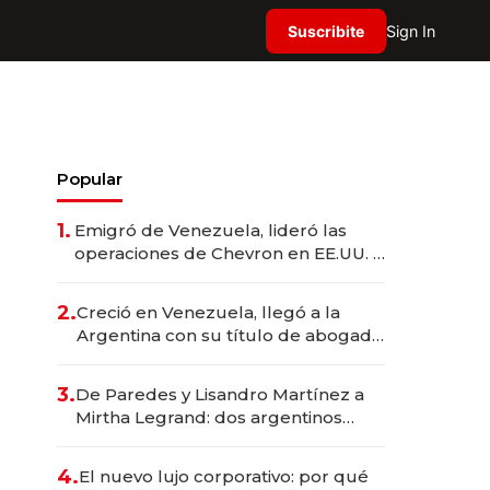
Suscribite
Sign In
Popular
1.
Emigró de Venezuela, lideró las
operaciones de Chevron en EE.UU. y
hoy es la única mujer CEO en Vaca
Muerta
2.
Creció en Venezuela, llegó a la
Argentina con su título de abogado
y construyó un imperio
gastronómico que revoluciona las
3.
De Paredes y Lisandro Martínez a
marcas "fast premium"
Mirtha Legrand: dos argentinos
impulsan el negocio del wellness
deportivo y el cuidado corporal
4.
El nuevo lujo corporativo: por qué