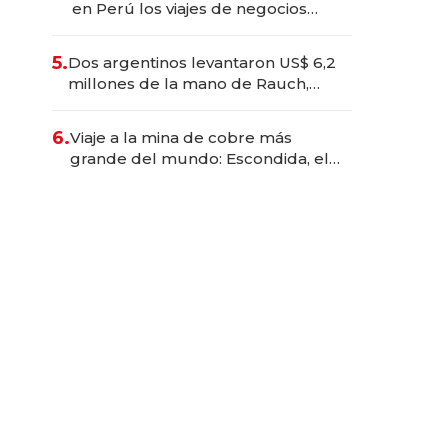
en Perú los viajes de negocios
dejan de ser reuniones para
convertirse en experiencias
5.
Dos argentinos levantaron US$ 6,2
transformadoras
millones de la mano de Rauch,
Englebienne y Woloski
6.
Viaje a la mina de cobre más
grande del mundo: Escondida, el
gigante chileno que exporta US$
14.000 millones anuales