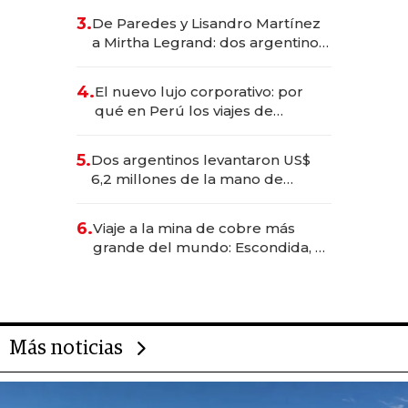
gastronómico que revoluciona
3.
De Paredes y Lisandro Martínez
las marcas "fast premium"
a Mirtha Legrand: dos argentinos
impulsan el negocio del wellness
deportivo y el cuidado corporal
4.
El nuevo lujo corporativo: por
qué en Perú los viajes de
negocios dejan de ser reuniones
para convertirse en experiencias
5.
Dos argentinos levantaron US$
transformadoras
6,2 millones de la mano de
Rauch, Englebienne y Woloski
6.
Viaje a la mina de cobre más
grande del mundo: Escondida, el
gigante chileno que exporta US$
14.000 millones anuales
Más noticias