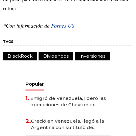
rutina.
*Con información de
Forbes US
TAGS
BlackRock
Dividendos
Inversiones
Popular
1.
Emigró de Venezuela, lideró las
operaciones de Chevron en
EE.UU. y hoy es la única mujer
CEO en Vaca Muerta
2.
Creció en Venezuela, llegó a la
Argentina con su título de
abogado y construyó un imperio