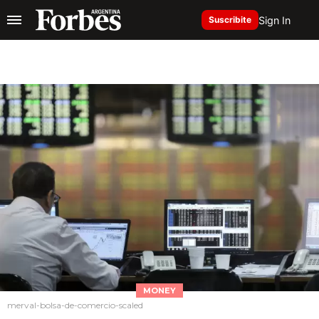
Sign In
Suscribite
MONEY
merval-bolsa-de-comercio-scaled