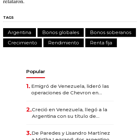
relataron.
TAGS
Argentina
Bonos globales
Bonos soberanos
Crecimiento
Rendimiento
Renta fija
Popular
1.
Emigró de Venezuela, lideró las
operaciones de Chevron en
EE.UU. y hoy es la única mujer
CEO en Vaca Muerta
2.
Creció en Venezuela, llegó a la
Argentina con su título de
abogado y construyó un imperio
gastronómico que revoluciona
3.
De Paredes y Lisandro Martínez
las marcas "fast premium"
a Mirtha Legrand: dos argentinos