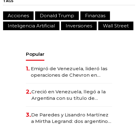
TAGS
Acciones
Donald Trump
Finanzas
Inteligencia Artificial
Inversiones
Wall Street
Popular
1.
Emigró de Venezuela, lideró las
operaciones de Chevron en
EE.UU. y hoy es la única mujer
CEO en Vaca Muerta
2.
Creció en Venezuela, llegó a la
Argentina con su título de
abogado y construyó un imperio
gastronómico que revoluciona
3.
De Paredes y Lisandro Martínez
las marcas "fast premium"
a Mirtha Legrand: dos argentinos
impulsan el negocio del wellness
deportivo y el cuidado corporal