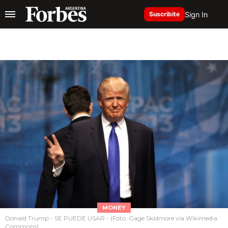
Sign In
Suscribite
MONEY
Donald Trump - SE PUEDE USAR - (Foto: Gage Skidmore via Wikimedia
Commons)