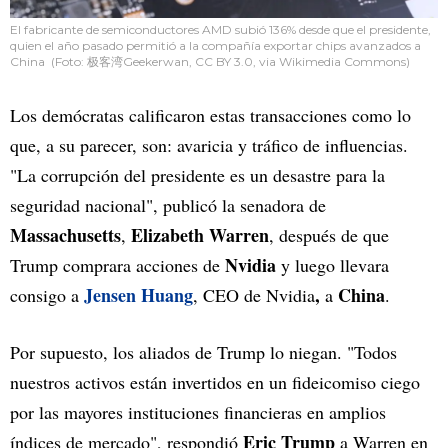
El fabricante de semiconductores AMD subió 136% desde que el presidente,
quien el año pasado permitió a la compañía exportar chips avanzados a
China (Foto: 极客湾Geekerwan, CC BY 3.0, via Wikimedia Commons)
Los demócratas calificaron estas transacciones como lo
que, a su parecer, son: avaricia y tráfico de influencias.
"La corrupción del presidente es un desastre para la
seguridad nacional", publicó la senadora de
Massachusetts
Elizabeth Warren
,
, después de que
Nvidia
Trump comprara acciones de
y luego llevara
Jensen Huang
,
China
consigo a
, CEO de Nvidia
a
.
Por supuesto, los aliados de Trump lo niegan. "Todos
nuestros activos están invertidos en un fideicomiso ciego
por las mayores instituciones financieras en amplios
Eric Trump
índices de mercado", respondió
a Warren en