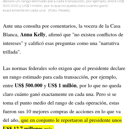
declare un rango estimado para cada transacción, por ejemplo, entre US$
500.000 y US$ 1 millón, por lo que no queda claro cuánto ganó
exactamente en cada una. (Foto: Pexels).
Ante una consulta por comentarios, la vocera de la Casa
Anna Kelly
Blanca,
, afirmó que "no existen conflictos de
intereses" y calificó esas preguntas como una "narrativa
trillada".
Las normas federales solo exigen que el presidente declare
un rango estimado para cada transacción, por ejemplo,
US$ 500.000
US$ 1 millón
entre
y
, por lo que no queda
claro cuánto ganó exactamente en cada una. Pero si se
toma el punto medio del rango de cada operación, estas
fueron sus 10 mejores compras de acciones en lo que va
del año,
que en conjunto le reportaron al presidente unos
US$ 12,7 millones
más.