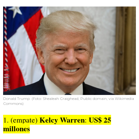
Donald Trump (Foto: Shealeah Craighead, Public domain, via Wikimedia
Commons)
Kelcy Warren
US$ 25
1. (empate)
:
millones