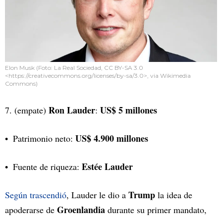
Elon Musk (Foto: La Real Sociedad, CC BY-SA 3.0
<https://creativecommons.org/licenses/by-sa/3.0>, via Wikimedia
Commons)
Ron Lauder
US$ 5 millones
7. (empate)
:
US$ 4.900 millones
Patrimonio neto:
Estée Lauder
Fuente de riqueza:
Trump
Según trascendió
, Lauder le dio a
la idea de
Groenlandia
apoderarse de
durante su primer mandato,