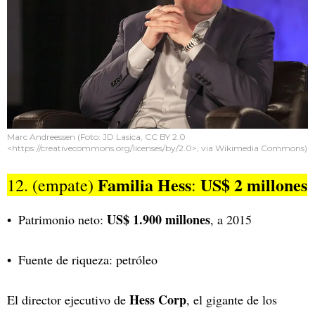
Marc Andreessen (Foto: JD Lasica, CC BY 2.0
<https://creativecommons.org/licenses/by/2.0>, via Wikimedia Commons)
Familia Hess
US$ 2 millones
12. (empate)
:
US$ 1.900 millones
Patrimonio neto:
, a 2015
Fuente de riqueza: petróleo
Hess Corp
El director ejecutivo de
, el gigante de los