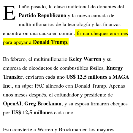
E
l año pasado, la clase tradicional de donantes del
Partido Republicano
y la nueva camada de
multimillonarios de la tecnología y las finanzas
encontraron una causa en común:
firmar cheques enormes
Donald Trump
para apoyar a
.
Kelcy Warren
En febrero, el multimillonario
y su
Energy
empresa de oleoductos de combustibles fósiles,
Transfer
US$ 12,5 millones
MAGA
, enviaron cada uno
a
Inc.
, un súper PAC alineado con Donald Trump. Apenas
unos meses después, el cofundador y presidente de
OpenAI
Greg Brockman
,
, y su esposa firmaron cheques
US$ 12,5 millones
por
cada uno.
Eso convierte a Warren y Brockman en los mayores