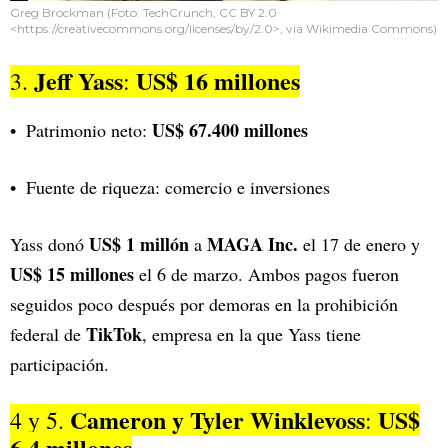
Greg Brockman (Foto: TechCrunch, CC BY 2.0
<https://creativecommons.org/licenses/by/2.0>, via Wikimedia Commons)
Jeff Yass
US$ 16 millones
3.
:
US$ 67.400 millones
Patrimonio neto:
Fuente de riqueza: comercio e inversiones
US$ 1 millón
MAGA Inc.
Yass donó
a
el 17 de enero y
US$ 15 millones
el 6 de marzo. Ambos pagos fueron
seguidos poco después por demoras en la prohibición
TikTok
federal de
, empresa en la que Yass tiene
participación.
Cameron y Tyler Winklevoss
US$
4 y 5.
:
6,4 millones