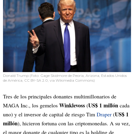
Donald Trump (Foto: Gage Skidmore de Peoria, Arizona, Estados Unidos
de América, CC BY-SA 2.0, via Wikimedia Commons)
Tres de los principales donantes multimillonarios de
Winklevoss
US$ 1 millón
MAGA Inc., los gemelos
(
cada
US$ 1
uno) y el inversor de capital de riesgo Tim
Draper
(
millón
), hicieron fortuna con las criptomonedas. A su vez,
el mayor donante de cualquier tipo es la holding de