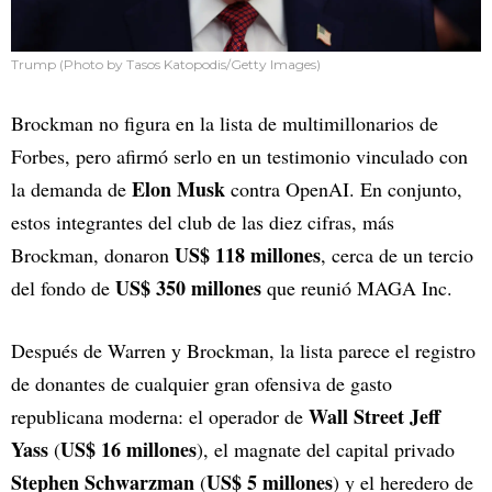
Trump (Photo by Tasos Katopodis/Getty Images)
Brockman no figura en la lista de multimillonarios de
Forbes, pero afirmó serlo en un testimonio vinculado con
Elon Musk
la demanda de
contra OpenAI. En conjunto,
estos integrantes del club de las diez cifras, más
US$ 118 millones
Brockman, donaron
, cerca de un tercio
US$ 350 millones
del fondo de
que reunió MAGA Inc.
Después de Warren y Brockman, la lista parece el registro
de donantes de cualquier gran ofensiva de gasto
Wall Street
Jeff
republicana moderna: el operador de
Yass
US$ 16 millones
(
), el magnate del capital privado
Stephen Schwarzman
US$ 5 millones
(
) y el heredero de