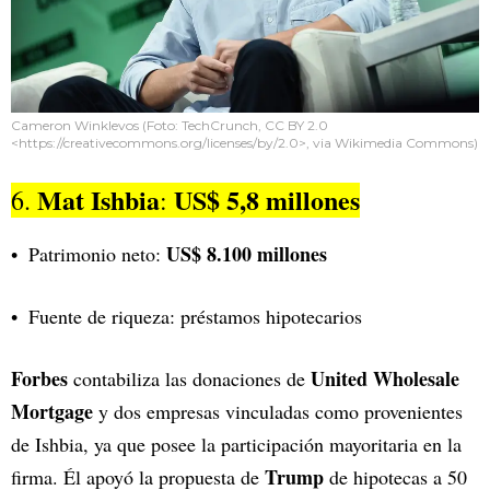
Cameron Winklevos (Foto: TechCrunch, CC BY 2.0
<https://creativecommons.org/licenses/by/2.0>, via Wikimedia Commons)
Mat Ishbia
US$ 5,8 millones
6.
:
US$ 8.100 millones
Patrimonio neto:
Fuente de riqueza: préstamos hipotecarios
Forbes
United Wholesale
contabiliza las donaciones de
Mortgage
y dos empresas vinculadas como provenientes
de Ishbia, ya que posee la participación mayoritaria en la
Trump
firma. Él apoyó la propuesta de
de hipotecas a 50