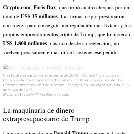
Crypto.com
Foris Dax
,
, que firmó cuatro cheques por un
US$ 35 millones
total de
. Las firmas cripto presionaron
con fuerza para conseguir una regulación más liviana y los
propios emprendimientos cripto de Trump, que lo hicieron
US$ 1.800 millones
más rico desde su reelección, no
vuelven precisamente más difícil sostener ese pedido.
Una figura de cartón del presidente de EE.UU., Donald Trump, con un
bitcoin en la mano, aparece sobre un grupo de servidores durante The
Bitcoin Conference, en The Venetian Las Vegas, en Las Vegas, Nevada, el 27
de mayo de 2025.
(Foto: Ian Maule/AFP vía Getty Images)
La maquinaria de dinero
extrapresupuestario de Trump
Donald Trump
Un grupo alineado con
que recauda este