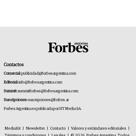
Contactos
Comercial:
publicidad@forbesargentina.com
Editorial:
info@forbesargentina.com
Summit:
summitforbes@forbesargentina.com
Suscripciones:
suscripciones@forbes.ar
Forbes Argentina es publicada por HT Media SA.
MediaKit
|
Newsletter
|
Contacto
|
Valores y estándares editoriales
|
Términos y condiciones
|
Legales
|
© 2026. Forbes Argentina. Todos