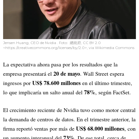
Jensen Huang, CEO de Nvidia . Foto: 總統府, CC BY 2.0
<https://creativecommons.org/licenses/by/2.0>, via Wikimedia Commons
La expectativa ahora pasa por los resultados que la
20 de mayo
empresa presentará el
. Wall Street espera
US$ 78.600 millones
ingresos por
en el último trimestre,
78%
lo que implicaría un salto anual del
, según FactSet.
El crecimiento reciente de Nvidia tuvo como motor central
la demanda de centros de datos. En el trimestre anterior, la
US$ 68.000 millones
firma reportó ventas por más de
, con
73%
un aumento interanual del
. De ese total, cerca de