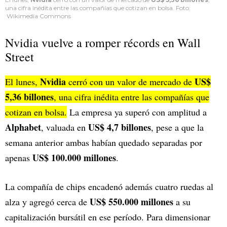
una cifra inédita entre las compañías que cotizan en bolsa. Foto:
Wikimedia Commons
Nvidia vuelve a romper récords en Wall
Street
Nvidia
US$
El lunes,
cerró con un valor de mercado de
5,36 billones
, una cifra inédita entre las compañías que
cotizan en bolsa.
La empresa ya superó con amplitud a
Alphabet
US$ 4,7 billones
, valuada en
, pese a que la
semana anterior ambas habían quedado separadas por
US$ 100.000 millones
apenas
.
La compañía de chips encadenó además cuatro ruedas al
US$ 550.000 millones
alza y agregó cerca de
a su
capitalización bursátil en ese período. Para dimensionar