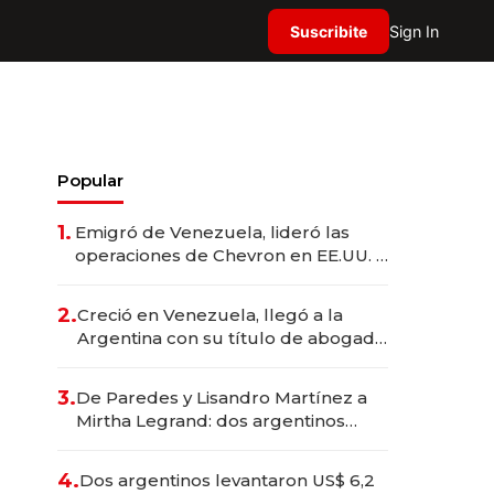
Suscribite
Sign In
Popular
1.
Emigró de Venezuela, lideró las
operaciones de Chevron en EE.UU. y
hoy es la única mujer CEO en Vaca
Muerta
2.
Creció en Venezuela, llegó a la
Argentina con su título de abogado
y construyó un imperio
gastronómico que revoluciona las
3.
De Paredes y Lisandro Martínez a
marcas "fast premium"
Mirtha Legrand: dos argentinos
impulsan el negocio del wellness
deportivo y el cuidado corporal
4.
Dos argentinos levantaron US$ 6,2