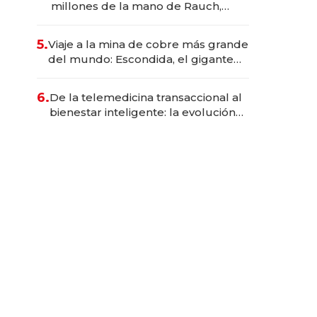
millones de la mano de Rauch,
Englebienne y Woloski
5.
Viaje a la mina de cobre más grande
del mundo: Escondida, el gigante
chileno que exporta US$ 14.000
millones anuales
6.
De la telemedicina transaccional al
bienestar inteligente: la evolución
de doc24 para transformar a las
organizaciones