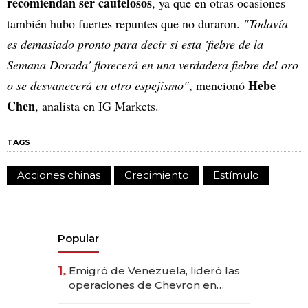
recomiendan ser cautelosos
, ya que en otras ocasiones
también hubo fuertes repuntes que no duraron.
"Todavía
es demasiado pronto para decir si esta 'fiebre de la
Semana Dorada' florecerá en una verdadera fiebre del oro
Hebe
o se desvanecerá en otro espejismo"
, mencionó
Chen
, analista en IG Markets.
TAGS
Acciones chinas
Crecimiento
Estímulo
Popular
1.
Emigró de Venezuela, lideró las
operaciones de Chevron en
EE.UU. y hoy es la única mujer