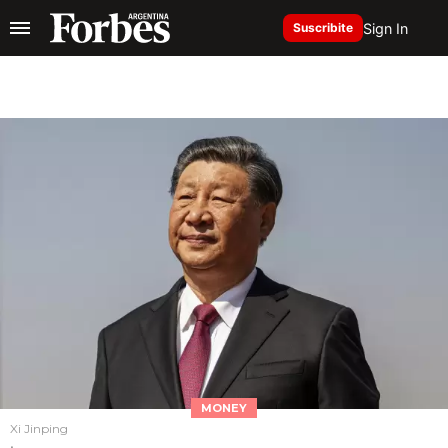
Sign In
Suscribite
MONEY
Xi Jinping
.