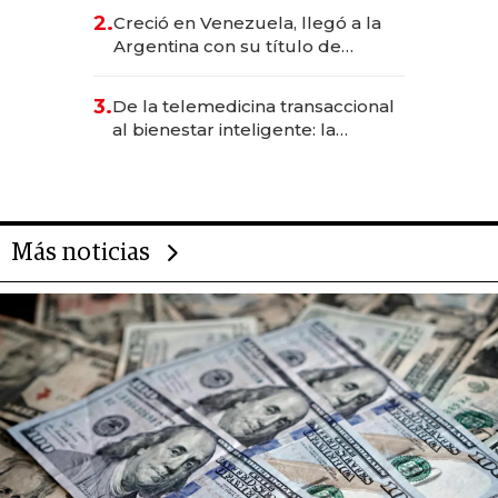
CEO en Vaca Muerta
2.
Creció en Venezuela, llegó a la
Argentina con su título de
abogado y construyó un imperio
gastronómico que revoluciona
3.
De la telemedicina transaccional
las marcas "fast premium"
al bienestar inteligente: la
evolución de doc24 para
transformar a las organizaciones
Más noticias