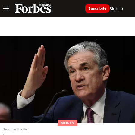
Sign In
Suscribite
MONEY
Jerome Powell
.