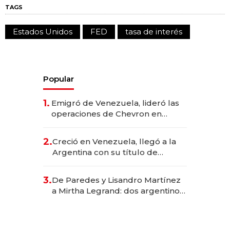
TAGS
Estados Unidos
FED
tasa de interés
Popular
1.
Emigró de Venezuela, lideró las
operaciones de Chevron en
EE.UU. y hoy es la única mujer
CEO en Vaca Muerta
2.
Creció en Venezuela, llegó a la
Argentina con su título de
abogado y construyó un imperio
gastronómico que revoluciona
3.
De Paredes y Lisandro Martínez
las marcas "fast premium"
a Mirtha Legrand: dos argentinos
impulsan el negocio del wellness
deportivo y el cuidado corporal