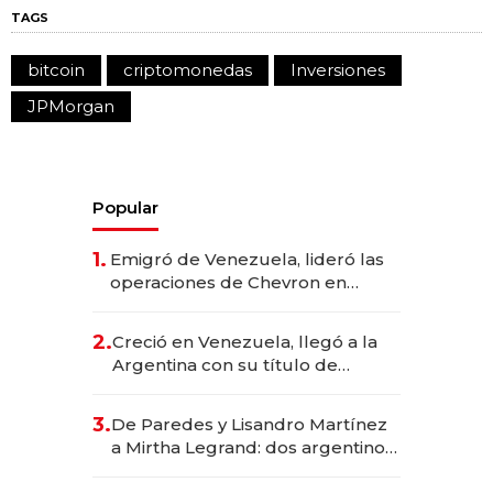
TAGS
bitcoin
criptomonedas
Inversiones
JPMorgan
Popular
1.
Emigró de Venezuela, lideró las
operaciones de Chevron en
EE.UU. y hoy es la única mujer
CEO en Vaca Muerta
2.
Creció en Venezuela, llegó a la
Argentina con su título de
abogado y construyó un imperio
gastronómico que revoluciona
3.
De Paredes y Lisandro Martínez
las marcas "fast premium"
a Mirtha Legrand: dos argentinos
impulsan el negocio del wellness