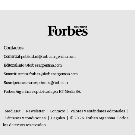
Contactos
Comercial:
publicidad@forbesargentina.com
Editorial:
info@forbesargentina.com
Summit:
summitforbes@forbesargentina.com
Suscripciones:
suscripciones@forbes.ar
Forbes Argentina es publicada por HT Media SA.
MediaKit
|
Newsletter
|
Contacto
|
Valores y estándares editoriales
|
Términos y condiciones
|
Legales
|
© 2026. Forbes Argentina. Todos
los derechos reservados.