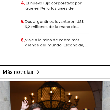
deportivo y el cuidado corporal
4.
El nuevo lujo corporativo: por
qué en Perú los viajes de
negocios dejan de ser reuniones
para convertirse en experiencias
5.
Dos argentinos levantaron US$
transformadoras
6,2 millones de la mano de
Rauch, Englebienne y Woloski
6.
Viaje a la mina de cobre más
grande del mundo: Escondida, el
gigante chileno que exporta US$
14.000 millones anuales
Más noticias