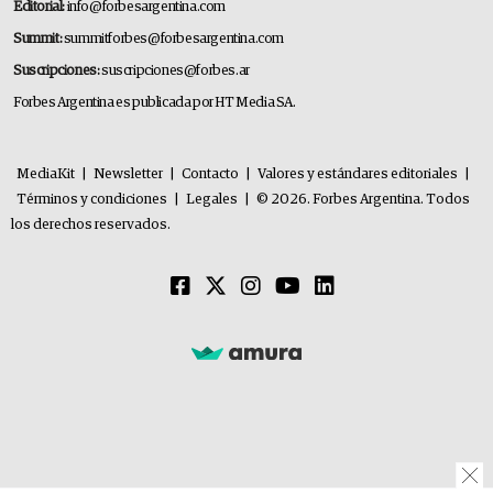
Editorial:
info@forbesargentina.com
Summit:
summitforbes@forbesargentina.com
Suscripciones:
suscripciones@forbes.ar
Forbes Argentina es publicada por HT Media SA.
MediaKit
|
Newsletter
|
Contacto
|
Valores y estándares editoriales
|
Términos y condiciones
|
Legales
|
© 2026. Forbes Argentina. Todos
los derechos reservados.