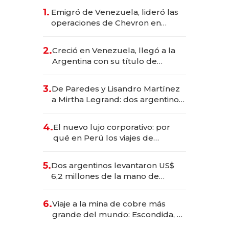
1.
Emigró de Venezuela, lideró las
operaciones de Chevron en
EE.UU. y hoy es la única mujer
CEO en Vaca Muerta
2.
Creció en Venezuela, llegó a la
Argentina con su título de
abogado y construyó un imperio
gastronómico que revoluciona
3.
De Paredes y Lisandro Martínez
las marcas "fast premium"
a Mirtha Legrand: dos argentinos
impulsan el negocio del wellness
deportivo y el cuidado corporal
4.
El nuevo lujo corporativo: por
qué en Perú los viajes de
negocios dejan de ser reuniones
para convertirse en experiencias
5.
Dos argentinos levantaron US$
transformadoras
6,2 millones de la mano de
Rauch, Englebienne y Woloski
6.
Viaje a la mina de cobre más
grande del mundo: Escondida, el
gigante chileno que exporta US$