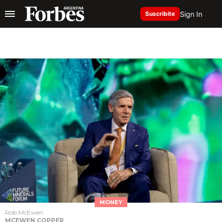
Sign In
Suscribite
MONEY
Rob McEwen
MCEWEN COPPER