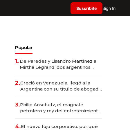
Suscribite
Sign In
Popular
1.
De Paredes y Lisandro Martínez a
Mirtha Legrand: dos argentinos
impulsan el negocio del wellness
deportivo y el cuidado corporal
2.
Creció en Venezuela, llegó a la
Argentina con su título de abogado
y construyó un imperio
gastronómico que revoluciona las
3.
Philip Anschutz, el magnate
marcas "fast premium"
petrolero y rey del entretenimiento
que va por la licitación de
Tecnópolis junto a Fénix
4.
El nuevo lujo corporativo: por qué