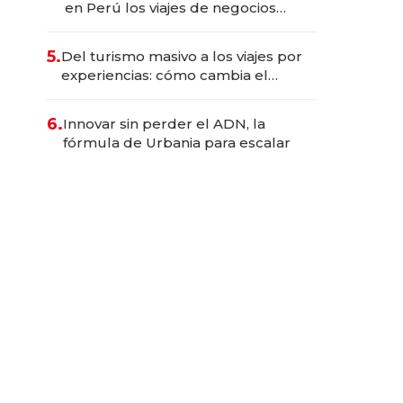
en Perú los viajes de negocios
dejan de ser reuniones para
convertirse en experiencias
5.
Del turismo masivo a los viajes por
transformadoras
experiencias: cómo cambia el
negocio de la asistencia al viajero
6.
Innovar sin perder el ADN, la
fórmula de Urbania para escalar