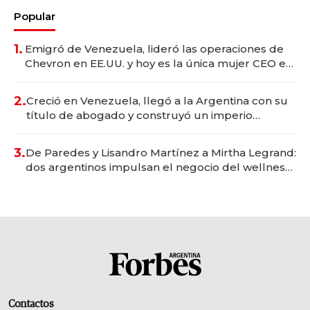
Popular
1.
Emigró de Venezuela, lideró las operaciones de
Chevron en EE.UU. y hoy es la única mujer CEO en
Vaca Muerta
2.
Creció en Venezuela, llegó a la Argentina con su
título de abogado y construyó un imperio
gastronómico que revoluciona las marcas "fast
premium"
3.
De Paredes y Lisandro Martínez a Mirtha Legrand:
dos argentinos impulsan el negocio del wellness
deportivo y el cuidado corporal
Contactos