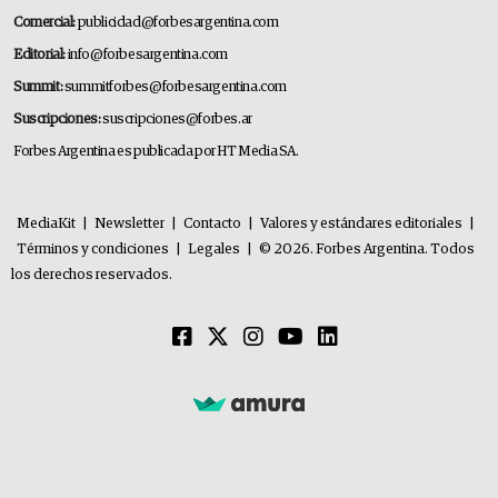
Comercial:
publicidad@forbesargentina.com
Editorial:
info@forbesargentina.com
Summit:
summitforbes@forbesargentina.com
Suscripciones:
suscripciones@forbes.ar
Forbes Argentina es publicada por HT Media SA.
MediaKit
|
Newsletter
|
Contacto
|
Valores y estándares editoriales
|
Términos y condiciones
|
Legales
|
© 2026. Forbes Argentina. Todos
los derechos reservados.