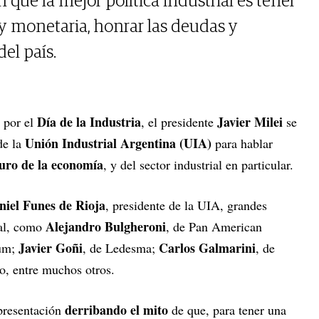
 que la mejor política industrial es tener
 y monetaria, honrar las deudas y
del país.
Día de la Industria
Javier Milei
 por el
, el presidente
se
Unión Industrial Argentina (UIA)
de la
para hablar
turo de la economía
, y del sector industrial en particular.
niel Funes de Rioja
, presidente de la UIA, grandes
Alejandro Bulgheroni
ial, como
, de Pan American
Javier Goñi
Carlos Galmarini
ium;
, de Ledesma;
, de
o, entre muchos otros.
derribando el mito
 presentación
de que, para tener una