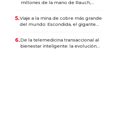
millones de la mano de Rauch,
Englebienne y Woloski
5.
Viaje a la mina de cobre más grande
del mundo: Escondida, el gigante
chileno que exporta US$ 14.000
millones anuales
6.
De la telemedicina transaccional al
bienestar inteligente: la evolución
de doc24 para transformar a las
organizaciones