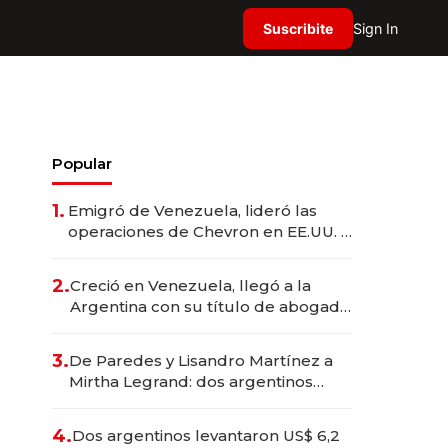
Suscribite
Sign In
Popular
1.
Emigró de Venezuela, lideró las
operaciones de Chevron en EE.UU. y
hoy es la única mujer CEO en Vaca
Muerta
2.
Creció en Venezuela, llegó a la
Argentina con su título de abogado
y construyó un imperio
gastronómico que revoluciona las
3.
De Paredes y Lisandro Martínez a
marcas "fast premium"
Mirtha Legrand: dos argentinos
impulsan el negocio del wellness
deportivo y el cuidado corporal
4.
Dos argentinos levantaron US$ 6,2