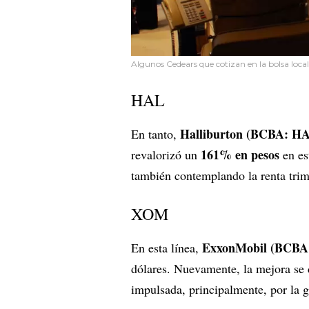
Algunos Cedears que cotizan en la bolsa local 
HAL
Halliburton (BCBA: H
En tanto,
161% en pesos
revalorizó un
en es
también contemplando la renta trim
XOM
ExxonMobil (BCB
En esta línea,
dólares. Nuevamente, la mejora se d
impulsada, principalmente, por la g