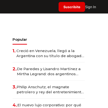
Suscribite
Sign In
Popular
1.
Creció en Venezuela, llegó a la
Argentina con su título de abogado
y construyó un imperio
gastronómico que revoluciona las
2.
De Paredes y Lisandro Martínez a
marcas "fast premium"
Mirtha Legrand: dos argentinos
impulsan el negocio del wellness
deportivo y el cuidado corporal
3.
Philip Anschutz, el magnate
petrolero y rey del entretenimiento
que va por la licitación de
Tecnópolis junto a Fénix
4.
El nuevo lujo corporativo: por qué