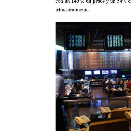
143% en pesos
con un
y un 54% en
trimestralmente.