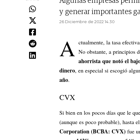
Algunas empresas permitie
y generar importantes ga
26 Diciembre de 2022 14.30
A
ctualmente, la tasa efectiv
No obstante, a principios 
ahorrista que notó el baj
dinero
, en especial si escogió algu
año
.
CVX
Si bien en los pocos días que le qu
(aunque es poco probable), hasta e
Corporation (BCBA: CVX)
fue un