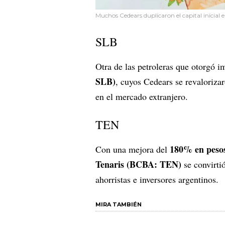
Muchos Cedears duplicaron el capital inicial e
SLB
Otra de las petroleras que otorgó 
SLB)
, cuyos Cedears se revaloriza
en el mercado extranjero.
TEN
180% en peso
Con una mejora del
Tenaris (BCBA: TEN)
se convirti
ahorristas e inversores argentinos.
MIRA TAMBIÉN