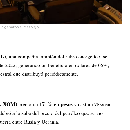
le ganaron al plazo fijo.
AL)
, una compañía también del rubro energético, se
te 2022, generando un beneficio en dólares de 65%,
estral que distribuyó periódicamente.
A: XOM)
171% en pesos
creció un
y casi un 78% en
ebió a la suba del precio del petróleo que se vio
uerra entre Rusia y Ucrania.