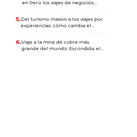
en Perú los viajes de negocios
dejan de ser reuniones para
convertirse en experiencias
5.
Del turismo masivo a los viajes por
transformadoras
experiencias: cómo cambia el
negocio de la asistencia al viajero
6.
Viaje a la mina de cobre más
grande del mundo: Escondida, el
gigante chileno que exporta US$
14.000 millones anuales