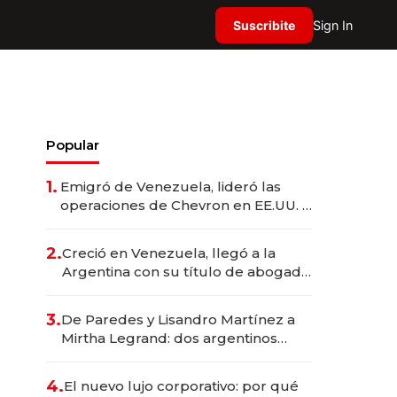
Suscribite
Sign In
Popular
1.
Emigró de Venezuela, lideró las
operaciones de Chevron en EE.UU. y
hoy es la única mujer CEO en Vaca
Muerta
2.
Creció en Venezuela, llegó a la
Argentina con su título de abogado
y construyó un imperio
gastronómico que revoluciona las
3.
De Paredes y Lisandro Martínez a
marcas "fast premium"
Mirtha Legrand: dos argentinos
impulsan el negocio del wellness
deportivo y el cuidado corporal
4.
El nuevo lujo corporativo: por qué