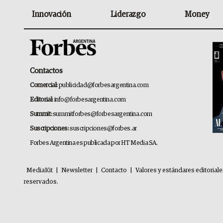
Innovación
Liderazgo
Money
Contactos
Comercial:
publicidad@forbesargentina.com
Editorial:
info@forbesargentina.com
Summit:
summitforbes@forbesargentina.com
Suscripciones:
suscripciones@forbes.ar
Forbes Argentina es publicada por HT Media SA.
MediaKit
|
Newsletter
|
Contacto
|
Valores y estándares editorial
reservados.