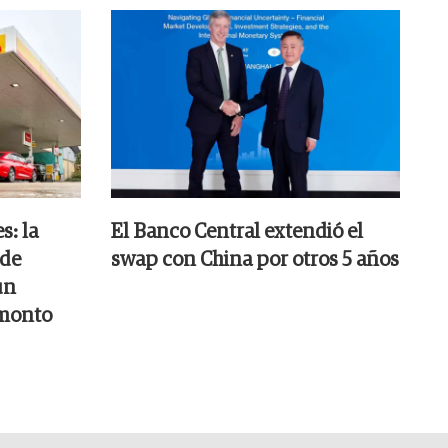
s: la
El Banco Central extendió el
 de
swap con China por otros 5 años
un
 monto