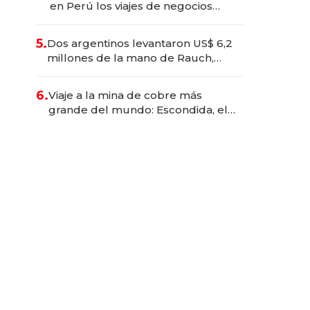
en Perú los viajes de negocios
dejan de ser reuniones para
convertirse en experiencias
5.
Dos argentinos levantaron US$ 6,2
transformadoras
millones de la mano de Rauch,
Englebienne y Woloski
6.
Viaje a la mina de cobre más
grande del mundo: Escondida, el
gigante chileno que exporta US$
14.000 millones anuales