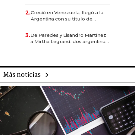
EE.UU. y hoy es la única mujer
CEO en Vaca Muerta
2.
Creció en Venezuela, llegó a la
Argentina con su título de
abogado y construyó un imperio
gastronómico que revoluciona
3.
De Paredes y Lisandro Martínez
las marcas "fast premium"
a Mirtha Legrand: dos argentinos
impulsan el negocio del wellness
deportivo y el cuidado corporal
Más noticias