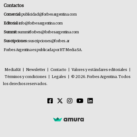
Contactos
Comercial:
publicidad@forbesargentina.com
Editorial:
info@forbesargentina.com
Summit:
summitforbes@forbesargentina.com
Suscripciones:
suscripciones@forbes.ar
Forbes Argentina es publicada por HT Media SA.
MediaKit
|
Newsletter
|
Contacto
|
Valores y estándares editoriales
|
Términos y condiciones
|
Legales
|
© 2026. Forbes Argentina. Todos
los derechos reservados.