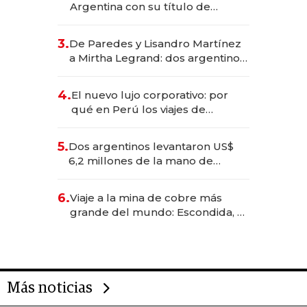
Argentina con su título de
abogado y construyó un imperio
gastronómico que revoluciona
3.
De Paredes y Lisandro Martínez
las marcas "fast premium"
a Mirtha Legrand: dos argentinos
impulsan el negocio del wellness
deportivo y el cuidado corporal
4.
El nuevo lujo corporativo: por
qué en Perú los viajes de
negocios dejan de ser reuniones
para convertirse en experiencias
5.
Dos argentinos levantaron US$
transformadoras
6,2 millones de la mano de
Rauch, Englebienne y Woloski
6.
Viaje a la mina de cobre más
grande del mundo: Escondida, el
gigante chileno que exporta US$
14.000 millones anuales
Más noticias