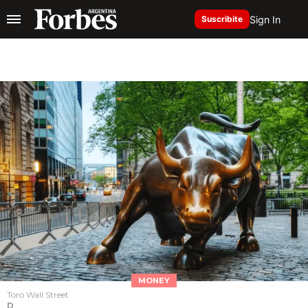
Sign In
Suscribite
MONEY
Toro Wall Street
D