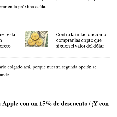
prar en la próxima caída.
ue Tesla
Contra la inflación: cómo
n
comprar las cripto que
creto
siguen el valor del dólar
arlo colgado acá, porque nuestra segunda opción se
rande.
 Apple con un 15% de descuento (¡Y con