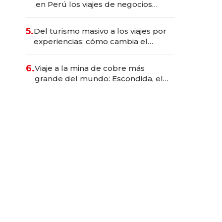
en Perú los viajes de negocios
dejan de ser reuniones para
convertirse en experiencias
5.
Del turismo masivo a los viajes por
transformadoras
experiencias: cómo cambia el
negocio de la asistencia al viajero
6.
Viaje a la mina de cobre más
grande del mundo: Escondida, el
gigante chileno que exporta US$
14.000 millones anuales