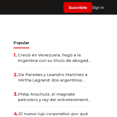
Suscribite
Sign In
Popular
1.
Creció en Venezuela, llegó a la
Argentina con su título de abogado
y construyó un imperio
gastronómico que revoluciona las
2.
De Paredes y Lisandro Martínez a
marcas "fast premium"
Mirtha Legrand: dos argentinos
impulsan el negocio del wellness
deportivo y el cuidado corporal
3.
Philip Anschutz, el magnate
petrolero y rey del entretenimiento
que va por la licitación de
Tecnópolis junto a Fénix
4.
El nuevo lujo corporativo: por qué